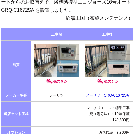
ートからのお取替えで、浴槽隣接型エコジョーズ16号オート
GRQ-C1672SA を設置しました。
給湯王国（布施メンテナンス）
工事前
工事後
写真
メーカー型番
ノーリツ
ノーリツ・GRQ-C1672SA
マルチリモコン・標準工事
当店セット価格
費（処分込）・10年保証
149,800円
オプション
ガス接続 8,800円