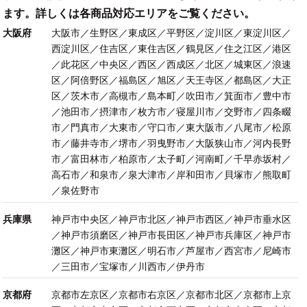
ます。詳しくは各商品対応エリアをご覧ください。
大阪府
大阪市／生野区／東成区／平野区／淀川区／東淀川区／
西淀川区／住吉区／東住吉区／鶴見区／住之江区／港区
／此花区／中央区／西区／西成区／北区／城東区／浪速
区／阿倍野区／福島区／旭区／天王寺区／都島区／大正
区／茨木市／高槻市／島本町／吹田市／箕面市／豊中市
／池田市／摂津市／枚方市／寝屋川市／交野市／四条畷
市／門真市／大東市／守口市／東大阪市／八尾市／松原
市／藤井寺市／堺市／羽曳野市／大阪狭山市／河内長野
市／富田林市／柏原市／太子町／河南町／千早赤坂村／
高石市／和泉市／泉大津市／岸和田市／貝塚市／熊取町
／泉佐野市
兵庫県
神戸市中央区／神戸市北区／神戸市西区／神戸市垂水区
／神戸市須磨区／神戸市長田区／神戸市兵庫区／神戸市
灘区／神戸市東灘区／明石市／芦屋市／西宮市／尼崎市
／三田市／宝塚市／川西市／伊丹市
京都府
京都市左京区／京都市右京区／京都市北区／京都市上京