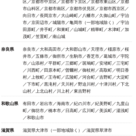
区／京都市中京区／京都市下京区／京都市東山区／京都
市山科区／京都市南区／京都市伏見区／京都市西京区／
向日市／長岡京市／大山崎町／八幡市／久御山町／宇治
市／京田辺市／城陽市／亀岡市（一部地域除く）／宇治
田原町／井手町／和東町／山城町／精華町／木津町／加
茂町／笠置町／南山城
奈良県
奈良市／大和高田市／大和郡山市／天理市／橿原市／桜
井市／五條市／御所市／生駒市／香芝市／葛城市／宇陀
市／山添村／平群町／三郷町／斑鳩町／安堵町／三宅町
／川西町／田原本町／曽爾村／御杖村／高取町／明日香
村／上牧町／王寺町／広陵町／河合町／吉野町／大淀町
／下市町／黒滝村／天川村／野迫川村／十津川村／下北
山村／上北山村／川上村／東吉野村
和歌山県
有田市／岩出市／海南市／紀の川市／紀美野町／九度山
町／御坊市／橋本市／日高町／広川町／美浜町／湯浅町
／和歌山市
滋賀県
滋賀県大津市（一部地域除く）／滋賀県草津市