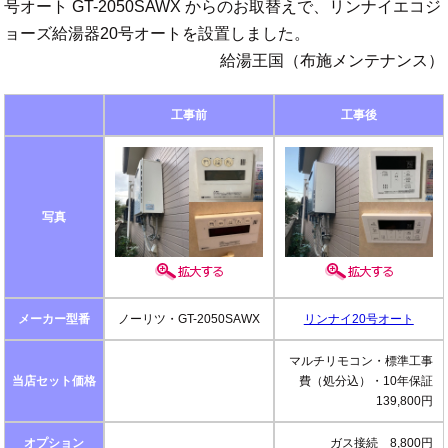
号オート GT-2050SAWX からのお取替えで、リンナイエコジ
ョーズ給湯器20号オートを設置しました。
給湯王国（布施メンテナンス）
工事前
工事後
写真
メーカー型番
ノーリツ・GT-2050SAWX
リンナイ20号オート
マルチリモコン・標準工事
当店セット価格
費（処分込）・10年保証
139,800円
オプション
ガス接続 8,800円