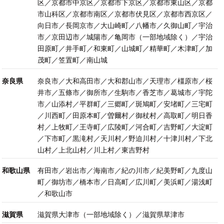
区／京都市中京区／京都市下京区／京都市東山区／京都
市山科区／京都市南区／京都市伏見区／京都市西京区／
向日市／長岡京市／大山崎町／八幡市／久御山町／宇治
市／京田辺市／城陽市／亀岡市（一部地域除く）／宇治
田原町／井手町／和東町／山城町／精華町／木津町／加
茂町／笠置町／南山城
奈良県
奈良市／大和高田市／大和郡山市／天理市／橿原市／桜
井市／五條市／御所市／生駒市／香芝市／葛城市／宇陀
市／山添村／平群町／三郷町／斑鳩町／安堵町／三宅町
／川西町／田原本町／曽爾村／御杖村／高取町／明日香
村／上牧町／王寺町／広陵町／河合町／吉野町／大淀町
／下市町／黒滝村／天川村／野迫川村／十津川村／下北
山村／上北山村／川上村／東吉野村
和歌山県
有田市／岩出市／海南市／紀の川市／紀美野町／九度山
町／御坊市／橋本市／日高町／広川町／美浜町／湯浅町
／和歌山市
滋賀県
滋賀県大津市（一部地域除く）／滋賀県草津市