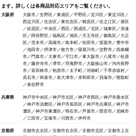
ます。詳しくは各商品対応エリアをご覧ください。
大阪府
大阪市／生野区／東成区／平野区／淀川区／東淀川区／
西淀川区／住吉区／東住吉区／鶴見区／住之江区／港区
／此花区／中央区／西区／西成区／北区／城東区／浪速
区／阿倍野区／福島区／旭区／天王寺区／都島区／大正
区／茨木市／高槻市／島本町／吹田市／箕面市／豊中市
／池田市／摂津市／枚方市／寝屋川市／交野市／四条畷
市／門真市／大東市／守口市／東大阪市／八尾市／松原
市／藤井寺市／堺市／羽曳野市／大阪狭山市／河内長野
市／富田林市／柏原市／太子町／河南町／千早赤坂村／
高石市／和泉市／泉大津市／岸和田市／貝塚市／熊取町
／泉佐野市
兵庫県
神戸市中央区／神戸市北区／神戸市西区／神戸市垂水区
／神戸市須磨区／神戸市長田区／神戸市兵庫区／神戸市
灘区／神戸市東灘区／明石市／芦屋市／西宮市／尼崎市
／三田市／宝塚市／川西市／伊丹市
京都府
京都市左京区／京都市右京区／京都市北区／京都市上京