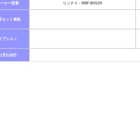
ーカー型番
リンナイ・RBF-80S2N
店セット価格
オプション
お支払合計