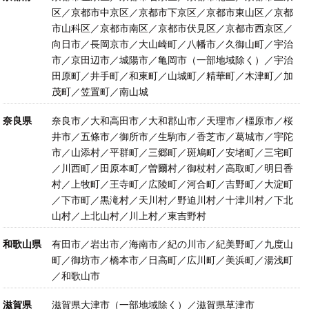
区／京都市中京区／京都市下京区／京都市東山区／京都
市山科区／京都市南区／京都市伏見区／京都市西京区／
向日市／長岡京市／大山崎町／八幡市／久御山町／宇治
市／京田辺市／城陽市／亀岡市（一部地域除く）／宇治
田原町／井手町／和東町／山城町／精華町／木津町／加
茂町／笠置町／南山城
奈良県
奈良市／大和高田市／大和郡山市／天理市／橿原市／桜
井市／五條市／御所市／生駒市／香芝市／葛城市／宇陀
市／山添村／平群町／三郷町／斑鳩町／安堵町／三宅町
／川西町／田原本町／曽爾村／御杖村／高取町／明日香
村／上牧町／王寺町／広陵町／河合町／吉野町／大淀町
／下市町／黒滝村／天川村／野迫川村／十津川村／下北
山村／上北山村／川上村／東吉野村
和歌山県
有田市／岩出市／海南市／紀の川市／紀美野町／九度山
町／御坊市／橋本市／日高町／広川町／美浜町／湯浅町
／和歌山市
滋賀県
滋賀県大津市（一部地域除く）／滋賀県草津市