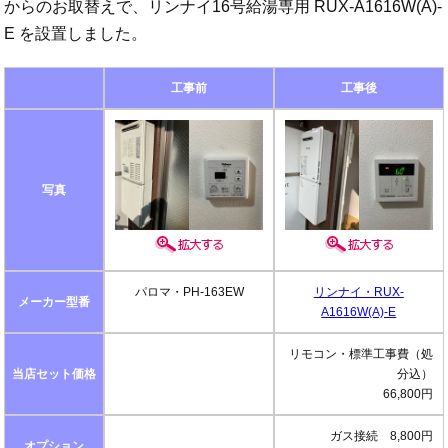
からのお取替えで、リンナイ16号給湯専用 RUX-A1616W(A)-
E を設置しました。
工事前
工事後
写真
パロマ・PH-163EW
リンナイ・RUX-
メーカー型番
A1616W(A)-E
リモコン・標準工事費（処
当店セット価格
分込）
66,800円
ガス接続 8,800円
オプション