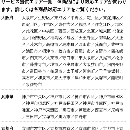
サービス提供エリア一覧 ※商品により対応エリアが変わり
ます。詳しくは各商品対応エリアをご覧ください。
大阪府
大阪市／生野区／東成区／平野区／淀川区／東淀川区／
西淀川区／住吉区／東住吉区／鶴見区／住之江区／港区
／此花区／中央区／西区／西成区／北区／城東区／浪速
区／阿倍野区／福島区／旭区／天王寺区／都島区／大正
区／茨木市／高槻市／島本町／吹田市／箕面市／豊中市
／池田市／摂津市／枚方市／寝屋川市／交野市／四条畷
市／門真市／大東市／守口市／東大阪市／八尾市／松原
市／藤井寺市／堺市／羽曳野市／大阪狭山市／河内長野
市／富田林市／柏原市／太子町／河南町／千早赤坂村／
高石市／和泉市／泉大津市／岸和田市／貝塚市／熊取町
／泉佐野市
兵庫県
神戸市中央区／神戸市北区／神戸市西区／神戸市垂水区
／神戸市須磨区／神戸市長田区／神戸市兵庫区／神戸市
灘区／神戸市東灘区／明石市／芦屋市／西宮市／尼崎市
／三田市／宝塚市／川西市／伊丹市
京都府
京都市左京区／京都市右京区／京都市北区／京都市上京