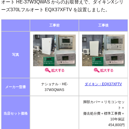
オート HE-37W3QWAS からのお取替えで、ダイキンXシリ
ーズ370Lフルオート EQX37XFTV を設置しました。
工事前
工事後
写真
ナショナル・HE-
ダイキン・EQX37XFTV
メーカー型番
37W3QWAS
脚部カバー＋リモコンセッ
ト＋
当店セット価格
撤去処分費＋標準工事費＋
10年保証
454,800円