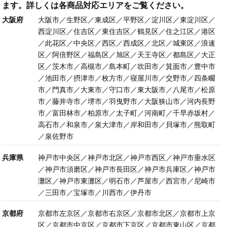
ます。詳しくは各商品対応エリアをご覧ください。
大阪府
大阪市／生野区／東成区／平野区／淀川区／東淀川区／
西淀川区／住吉区／東住吉区／鶴見区／住之江区／港区
／此花区／中央区／西区／西成区／北区／城東区／浪速
区／阿倍野区／福島区／旭区／天王寺区／都島区／大正
区／茨木市／高槻市／島本町／吹田市／箕面市／豊中市
／池田市／摂津市／枚方市／寝屋川市／交野市／四条畷
市／門真市／大東市／守口市／東大阪市／八尾市／松原
市／藤井寺市／堺市／羽曳野市／大阪狭山市／河内長野
市／富田林市／柏原市／太子町／河南町／千早赤坂村／
高石市／和泉市／泉大津市／岸和田市／貝塚市／熊取町
／泉佐野市
兵庫県
神戸市中央区／神戸市北区／神戸市西区／神戸市垂水区
／神戸市須磨区／神戸市長田区／神戸市兵庫区／神戸市
灘区／神戸市東灘区／明石市／芦屋市／西宮市／尼崎市
／三田市／宝塚市／川西市／伊丹市
京都府
京都市左京区／京都市右京区／京都市北区／京都市上京
区／京都市中京区／京都市下京区／京都市東山区／京都