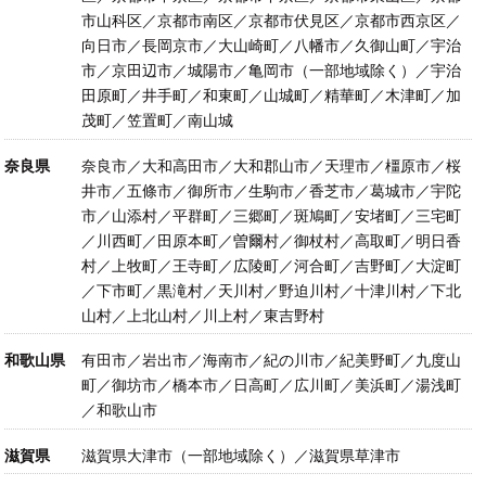
市山科区／京都市南区／京都市伏見区／京都市西京区／
向日市／長岡京市／大山崎町／八幡市／久御山町／宇治
市／京田辺市／城陽市／亀岡市（一部地域除く）／宇治
田原町／井手町／和東町／山城町／精華町／木津町／加
茂町／笠置町／南山城
奈良県
奈良市／大和高田市／大和郡山市／天理市／橿原市／桜
井市／五條市／御所市／生駒市／香芝市／葛城市／宇陀
市／山添村／平群町／三郷町／斑鳩町／安堵町／三宅町
／川西町／田原本町／曽爾村／御杖村／高取町／明日香
村／上牧町／王寺町／広陵町／河合町／吉野町／大淀町
／下市町／黒滝村／天川村／野迫川村／十津川村／下北
山村／上北山村／川上村／東吉野村
和歌山県
有田市／岩出市／海南市／紀の川市／紀美野町／九度山
町／御坊市／橋本市／日高町／広川町／美浜町／湯浅町
／和歌山市
滋賀県
滋賀県大津市（一部地域除く）／滋賀県草津市