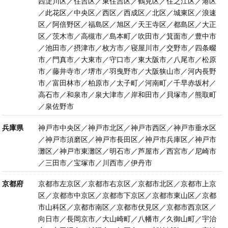
西淀川区／住吉区／東住吉区／鶴見区／住之江区／港区
／此花区／中央区／西区／西成区／北区／城東区／浪速
区／阿倍野区／福島区／旭区／天王寺区／都島区／大正
区／茨木市／高槻市／島本町／吹田市／箕面市／豊中市
／池田市／摂津市／枚方市／寝屋川市／交野市／四条畷
市／門真市／大東市／守口市／東大阪市／八尾市／松原
市／藤井寺市／堺市／羽曳野市／大阪狭山市／河内長野
市／富田林市／柏原市／太子町／河南町／千早赤坂村／
高石市／和泉市／泉大津市／岸和田市／貝塚市／熊取町
／泉佐野市
兵庫県
神戸市中央区／神戸市北区／神戸市西区／神戸市垂水区
／神戸市須磨区／神戸市長田区／神戸市兵庫区／神戸市
灘区／神戸市東灘区／明石市／芦屋市／西宮市／尼崎市
／三田市／宝塚市／川西市／伊丹市
京都府
京都市左京区／京都市右京区／京都市北区／京都市上京
区／京都市中京区／京都市下京区／京都市東山区／京都
市山科区／京都市南区／京都市伏見区／京都市西京区／
向日市／長岡京市／大山崎町／八幡市／久御山町／宇治