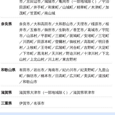
市／京田辺市／城陽市／亀岡市（一部地域除く）／宇治
田原町／井手町／和東町／山城町／精華町／木津町／加
茂町／笠置町／南山城
奈良県
奈良市／大和高田市／大和郡山市／天理市／橿原市／桜
井市／五條市／御所市／生駒市／香芝市／葛城市／宇陀
市／山添村／平群町／三郷町／斑鳩町／安堵町／三宅町
／川西町／田原本町／曽爾村／御杖村／高取町／明日香
村／上牧町／王寺町／広陵町／河合町／吉野町／大淀町
／下市町／黒滝村／天川村／野迫川村／十津川村／下北
山村／上北山村／川上村／東吉野村
和歌山県
有田市／岩出市／海南市／紀の川市／紀美野町／九度山
町／御坊市／橋本市／日高町／広川町／美浜町／湯浅町
／和歌山市
滋賀県
滋賀県大津市（一部地域除く）／滋賀県草津市
三重県
伊賀市／名張市