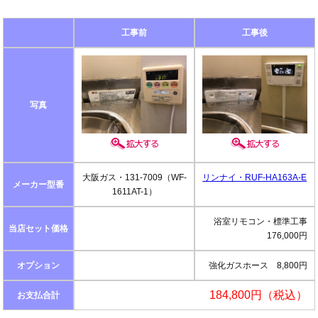
工事前
工事後
写真
大阪ガス・131-7009（WF-
リンナイ・RUF-HA163A-E
メーカー型番
1611AT-1）
浴室リモコン・標準工事
当店セット価格
176,000円
オプション
強化ガスホース 8,800円
184,800円（税込）
お支払合計