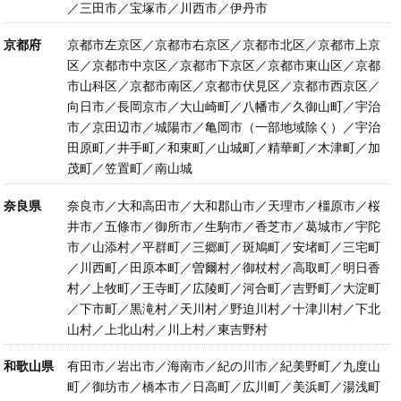
／三田市／宝塚市／川西市／伊丹市
京都府
京都市左京区／京都市右京区／京都市北区／京都市上京
区／京都市中京区／京都市下京区／京都市東山区／京都
市山科区／京都市南区／京都市伏見区／京都市西京区／
向日市／長岡京市／大山崎町／八幡市／久御山町／宇治
市／京田辺市／城陽市／亀岡市（一部地域除く）／宇治
田原町／井手町／和東町／山城町／精華町／木津町／加
茂町／笠置町／南山城
奈良県
奈良市／大和高田市／大和郡山市／天理市／橿原市／桜
井市／五條市／御所市／生駒市／香芝市／葛城市／宇陀
市／山添村／平群町／三郷町／斑鳩町／安堵町／三宅町
／川西町／田原本町／曽爾村／御杖村／高取町／明日香
村／上牧町／王寺町／広陵町／河合町／吉野町／大淀町
／下市町／黒滝村／天川村／野迫川村／十津川村／下北
山村／上北山村／川上村／東吉野村
和歌山県
有田市／岩出市／海南市／紀の川市／紀美野町／九度山
町／御坊市／橋本市／日高町／広川町／美浜町／湯浅町