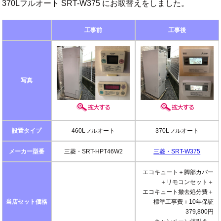
370Lフルオート SRT-W375 にお取替えをしました。
工事前
工事後
写真
設置タイプ
460Lフルオート
370Lフルオート
メーカー型番
三菱・SRT-HPT46W2
三菱・SRT-W375
エコキュート＋脚部カバー
＋リモコンセット＋
エコキュート撤去処分費＋
当店セット価格
標準工事費＋10年保証
379,800円