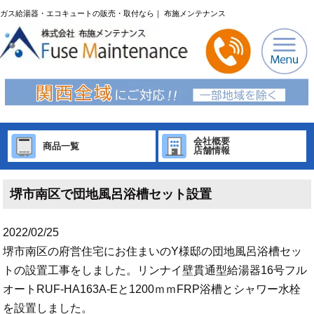
ガス給湯器・エコキュートの販売・取付なら｜ 布施メンテナンス
会社概要
商品一覧
店舗情報
堺市南区で団地風呂浴槽セット設置
2022/02/25
堺市南区の府営住宅にお住まいのY様邸の団地風呂浴槽セッ
トの設置工事をしました。リンナイ壁貫通型給湯器16号フル
オートRUF-HA163A-Eと1200ｍｍFRP浴槽とシャワー水栓
を設置しました。