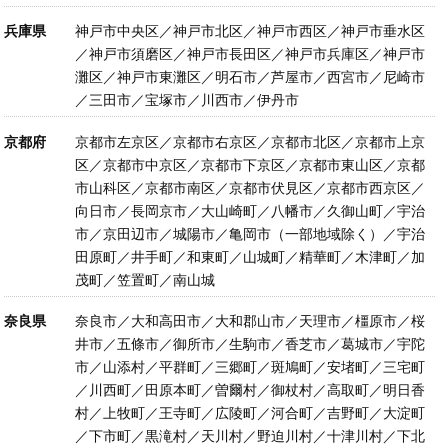
兵庫県
神戸市中央区／神戸市北区／神戸市西区／神戸市垂水区
／神戸市須磨区／神戸市長田区／神戸市兵庫区／神戸市
灘区／神戸市東灘区／明石市／芦屋市／西宮市／尼崎市
／三田市／宝塚市／川西市／伊丹市
京都府
京都市左京区／京都市右京区／京都市北区／京都市上京
区／京都市中京区／京都市下京区／京都市東山区／京都
市山科区／京都市南区／京都市伏見区／京都市西京区／
向日市／長岡京市／大山崎町／八幡市／久御山町／宇治
市／京田辺市／城陽市／亀岡市（一部地域除く）／宇治
田原町／井手町／和東町／山城町／精華町／木津町／加
茂町／笠置町／南山城
奈良県
奈良市／大和高田市／大和郡山市／天理市／橿原市／桜
井市／五條市／御所市／生駒市／香芝市／葛城市／宇陀
市／山添村／平群町／三郷町／斑鳩町／安堵町／三宅町
／川西町／田原本町／曽爾村／御杖村／高取町／明日香
村／上牧町／王寺町／広陵町／河合町／吉野町／大淀町
／下市町／黒滝村／天川村／野迫川村／十津川村／下北