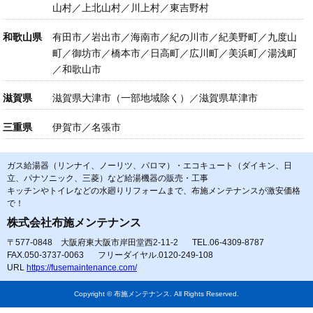
山村／上北山村／川上村／東吉野村
和歌山県
有田市／岩出市／海南市／紀の川市／紀美野町／九度山
町／御坊市／橋本市／日高町／広川町／美浜町／湯浅町
／和歌山市
滋賀県
滋賀県大津市（一部地域除く）／滋賀県草津市
三重県
伊賀市／名張市
ガス給湯器（リンナイ、ノーリツ、パロマ）・エコキュート（ダイキン、日
立、パナソニック、三菱）など給湯機器の販売・工事
キッチンやトイレなどの水廻りリフォームまで、布施メンテナンスが激安価格
で！
株式会社布施メンテナンス
〒577-0848 大阪府東大阪市岸田堂西2-11-2
TEL.06-4309-8787
FAX.050-3737-0063
フリーダイヤル.0120-249-108
URL
https://fusemaintenance.com/
Copyright © 布施メンテナンス. All Rights Reserved.