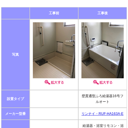
工事前
工事後
写真
壁貫通型ふろ給湯器16号フ
設置タイプ
ルオート
メーカー型番
リンナイ・RUF-HA163A-E
給湯器・浴室リモコン・浴