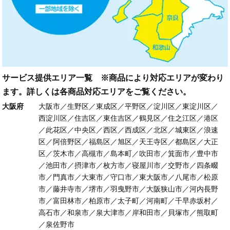
サービス提供エリア一覧 ※商品により対応エリアが変わり
ます。詳しくは各商品対応エリアをご覧ください。
大阪府
大阪市／生野区／東成区／平野区／淀川区／東淀川区／
西淀川区／住吉区／東住吉区／鶴見区／住之江区／港区
／此花区／中央区／西区／西成区／北区／城東区／浪速
区／阿倍野区／福島区／旭区／天王寺区／都島区／大正
区／茨木市／高槻市／島本町／吹田市／箕面市／豊中市
／池田市／摂津市／枚方市／寝屋川市／交野市／四条畷
市／門真市／大東市／守口市／東大阪市／八尾市／松原
市／藤井寺市／堺市／羽曳野市／大阪狭山市／河内長野
市／富田林市／柏原市／太子町／河南町／千早赤坂村／
高石市／和泉市／泉大津市／岸和田市／貝塚市／熊取町
／泉佐野市