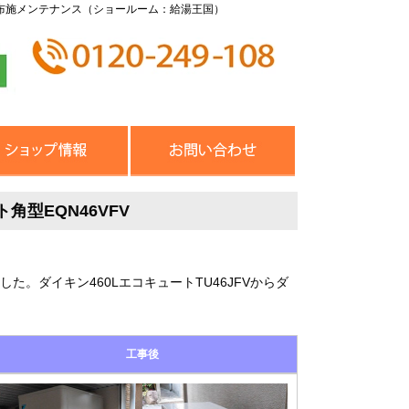
布施メンテナンス（ショールーム：給湯王国）
角型EQN46VFV
。ダイキン460LエコキュートTU46JFVからダ
工事後