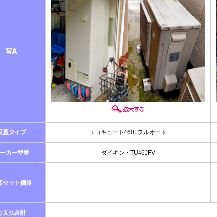
写真
設置タイプ
エコキュート460Lフルオート
ーカー型番
ダイキン・TU46JFV
店セット価格
お支払合計