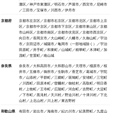
灘区／神戸市東灘区／明石市／芦屋市／西宮市／尼崎市
／三田市／宝塚市／川西市／伊丹市
京都府
京都市左京区／京都市右京区／京都市北区／京都市上京
区／京都市中京区／京都市下京区／京都市東山区／京都
市山科区／京都市南区／京都市伏見区／京都市西京区／
向日市／長岡京市／大山崎町／八幡市／久御山町／宇治
市／京田辺市／城陽市／亀岡市（一部地域除く）／宇治
田原町／井手町／和東町／山城町／精華町／木津町／加
茂町／笠置町／南山城
奈良県
奈良市／大和高田市／大和郡山市／天理市／橿原市／桜
井市／五條市／御所市／生駒市／香芝市／葛城市／宇陀
市／山添村／平群町／三郷町／斑鳩町／安堵町／三宅町
／川西町／田原本町／曽爾村／御杖村／高取町／明日香
村／上牧町／王寺町／広陵町／河合町／吉野町／大淀町
／下市町／黒滝村／天川村／野迫川村／十津川村／下北
山村／上北山村／川上村／東吉野村
和歌山県
有田市／岩出市／海南市／紀の川市／紀美野町／九度山