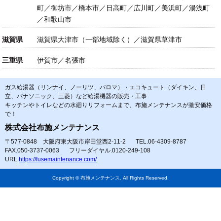
町／御坊市／橋本市／日高町／広川町／美浜町／湯浅町
／和歌山市
滋賀県
滋賀県大津市（一部地域除く）／滋賀県草津市
三重県
伊賀市／名張市
ガス給湯器（リンナイ、ノーリツ、パロマ）・エコキュート（ダイキン、日
立、パナソニック、三菱）など給湯機器の販売・工事
キッチンやトイレなどの水廻りリフォームまで、布施メンテナンスが激安価格
で！
株式会社布施メンテナンス
〒577-0848 大阪府東大阪市岸田堂西2-11-2
TEL.06-4309-8787
FAX.050-3737-0063
フリーダイヤル.0120-249-108
URL
https://fusemaintenance.com/
Copyright © 布施メンテナンス. All Rights Reserved.