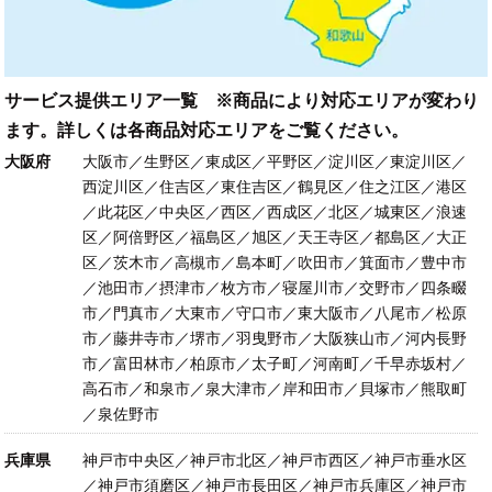
サービス提供エリア一覧 ※商品により対応エリアが変わり
ます。詳しくは各商品対応エリアをご覧ください。
大阪府
大阪市／生野区／東成区／平野区／淀川区／東淀川区／
西淀川区／住吉区／東住吉区／鶴見区／住之江区／港区
／此花区／中央区／西区／西成区／北区／城東区／浪速
区／阿倍野区／福島区／旭区／天王寺区／都島区／大正
区／茨木市／高槻市／島本町／吹田市／箕面市／豊中市
／池田市／摂津市／枚方市／寝屋川市／交野市／四条畷
市／門真市／大東市／守口市／東大阪市／八尾市／松原
市／藤井寺市／堺市／羽曳野市／大阪狭山市／河内長野
市／富田林市／柏原市／太子町／河南町／千早赤坂村／
高石市／和泉市／泉大津市／岸和田市／貝塚市／熊取町
／泉佐野市
兵庫県
神戸市中央区／神戸市北区／神戸市西区／神戸市垂水区
／神戸市須磨区／神戸市長田区／神戸市兵庫区／神戸市