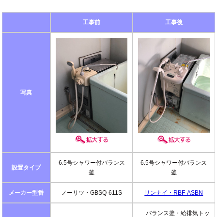
工事前
工事後
写真
6.5号シャワー付バランス
6.5号シャワー付バランス
設置タイプ
釜
釜
メーカー型番
ノーリツ・GBSQ-611S
リンナイ・RBF-ASBN
バランス釜・給排気トッ