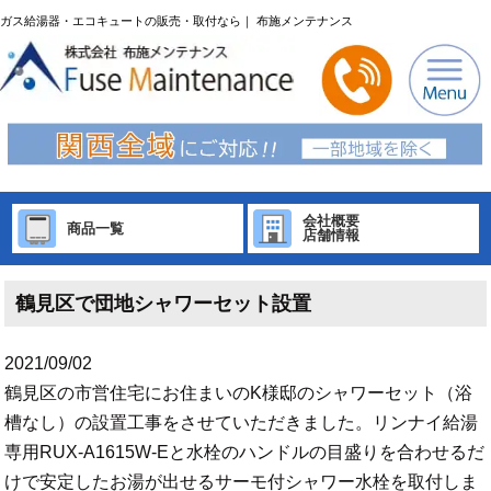
ガス給湯器・エコキュートの販売・取付なら｜ 布施メンテナンス
会社概要
商品一覧
店舗情報
鶴見区で団地シャワーセット設置
2021/09/02
鶴見区の市営住宅にお住まいのK様邸のシャワーセット（浴
槽なし）の設置工事をさせていただきました。リンナイ給湯
専用RUX-A1615W-Eと水栓のハンドルの目盛りを合わせるだ
けで安定したお湯が出せるサーモ付シャワー水栓を取付しま