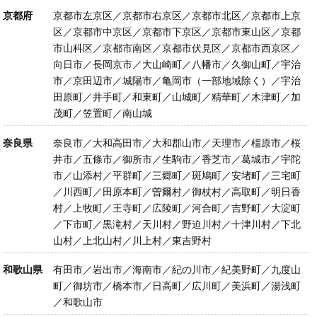
京都府
京都市左京区／京都市右京区／京都市北区／京都市上京
区／京都市中京区／京都市下京区／京都市東山区／京都
市山科区／京都市南区／京都市伏見区／京都市西京区／
向日市／長岡京市／大山崎町／八幡市／久御山町／宇治
市／京田辺市／城陽市／亀岡市（一部地域除く）／宇治
田原町／井手町／和東町／山城町／精華町／木津町／加
茂町／笠置町／南山城
奈良県
奈良市／大和高田市／大和郡山市／天理市／橿原市／桜
井市／五條市／御所市／生駒市／香芝市／葛城市／宇陀
市／山添村／平群町／三郷町／斑鳩町／安堵町／三宅町
／川西町／田原本町／曽爾村／御杖村／高取町／明日香
村／上牧町／王寺町／広陵町／河合町／吉野町／大淀町
／下市町／黒滝村／天川村／野迫川村／十津川村／下北
山村／上北山村／川上村／東吉野村
和歌山県
有田市／岩出市／海南市／紀の川市／紀美野町／九度山
町／御坊市／橋本市／日高町／広川町／美浜町／湯浅町
／和歌山市