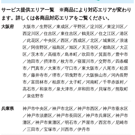
サービス提供エリア一覧 ※商品により対応エリアが変わり
ます。詳しくは各商品対応エリアをご覧ください。
大阪府
大阪市／生野区／東成区／平野区／淀川区／東淀川区／
西淀川区／住吉区／東住吉区／鶴見区／住之江区／港区
／此花区／中央区／西区／西成区／北区／城東区／浪速
区／阿倍野区／福島区／旭区／天王寺区／都島区／大正
区／茨木市／高槻市／島本町／吹田市／箕面市／豊中市
／池田市／摂津市／枚方市／寝屋川市／交野市／四条畷
市／門真市／大東市／守口市／東大阪市／八尾市／松原
市／藤井寺市／堺市／羽曳野市／大阪狭山市／河内長野
市／富田林市／柏原市／太子町／河南町／千早赤坂村／
高石市／和泉市／泉大津市／岸和田市／貝塚市／熊取町
／泉佐野市
兵庫県
神戸市中央区／神戸市北区／神戸市西区／神戸市垂水区
／神戸市須磨区／神戸市長田区／神戸市兵庫区／神戸市
灘区／神戸市東灘区／明石市／芦屋市／西宮市／尼崎市
／三田市／宝塚市／川西市／伊丹市