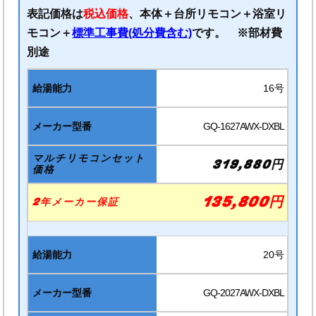
表記価格は
税込価格
、本体＋台所リモコン＋浴室リ
モコン＋
標準工事費(処分費含む)
です。 ※部材費
別途
16号
GQ-1627AWX-DXBL
319,880円
135,800円
20号
GQ-2027AWX-DXBL