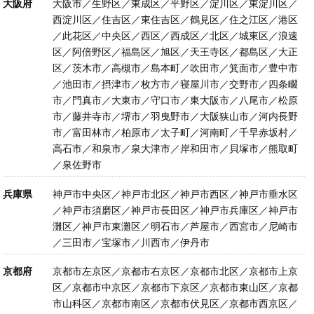
大阪府
大阪市／生野区／東成区／平野区／淀川区／東淀川区／
西淀川区／住吉区／東住吉区／鶴見区／住之江区／港区
／此花区／中央区／西区／西成区／北区／城東区／浪速
区／阿倍野区／福島区／旭区／天王寺区／都島区／大正
区／茨木市／高槻市／島本町／吹田市／箕面市／豊中市
／池田市／摂津市／枚方市／寝屋川市／交野市／四条畷
市／門真市／大東市／守口市／東大阪市／八尾市／松原
市／藤井寺市／堺市／羽曳野市／大阪狭山市／河内長野
市／富田林市／柏原市／太子町／河南町／千早赤坂村／
高石市／和泉市／泉大津市／岸和田市／貝塚市／熊取町
／泉佐野市
兵庫県
神戸市中央区／神戸市北区／神戸市西区／神戸市垂水区
／神戸市須磨区／神戸市長田区／神戸市兵庫区／神戸市
灘区／神戸市東灘区／明石市／芦屋市／西宮市／尼崎市
／三田市／宝塚市／川西市／伊丹市
京都府
京都市左京区／京都市右京区／京都市北区／京都市上京
区／京都市中京区／京都市下京区／京都市東山区／京都
市山科区／京都市南区／京都市伏見区／京都市西京区／