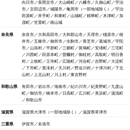
向日市／長岡京市／大山崎町／八幡市／久御山町／宇治
市／京田辺市／城陽市／亀岡市（一部地域除く）／宇治
田原町／井手町／和東町／山城町／精華町／木津町／加
茂町／笠置町／南山城
奈良県
奈良市／大和高田市／大和郡山市／天理市／橿原市／桜
井市／五條市／御所市／生駒市／香芝市／葛城市／宇陀
市／山添村／平群町／三郷町／斑鳩町／安堵町／三宅町
／川西町／田原本町／曽爾村／御杖村／高取町／明日香
村／上牧町／王寺町／広陵町／河合町／吉野町／大淀町
／下市町／黒滝村／天川村／野迫川村／十津川村／下北
山村／上北山村／川上村／東吉野村
和歌山県
有田市／岩出市／海南市／紀の川市／紀美野町／九度山
町／御坊市／橋本市／日高町／広川町／美浜町／湯浅町
／和歌山市
滋賀県
滋賀県大津市（一部地域除く）／滋賀県草津市
三重県
伊賀市／名張市