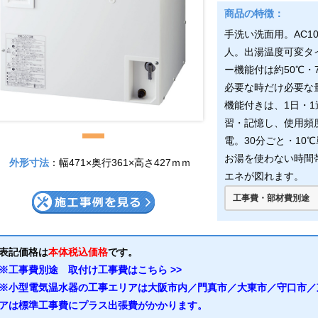
手洗い洗面用。AC1
人。出湯温度可変タ
ー機能付は約50℃・
必要な時だけ必要な
機能付きは、1日・
習・記憶し、使用頻
電。30分ごと・1
お湯を使わない時間
外形寸法
：幅471×奥行361×高さ427ｍｍ
エネが図れます。
工事費・部材費別途
表記価格は
本体税込価格
です。
※工事費別途 取付け工事費はこちら >>
※小型電気温水器の工事エリアは大阪市内／門真市／大東市／守口市／
アは標準工事費にプラス出張費がかかります。