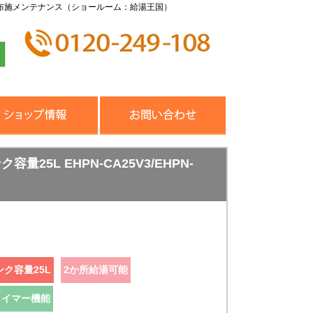
布施メンテナンス（ショールーム：給湯王国）
5L EHPN-CA25V3/EHPN-
ンク容量25L
2か所給湯可能
タイマー機能