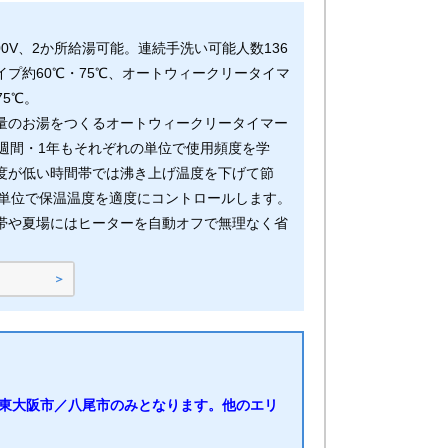
00V、2か所給湯可能。連続手洗い可能人数136
イプ約60℃・75℃、オートウィークリータイマ
75℃。
量のお湯をつくるオートウィークリータイマー
1週間・1年もそれぞれの単位で使用頻度を学
度が低い時間帯では沸き上げ温度を下げて節
0℃単位で保温温度を適度にコントロールします。
帯や夏場にはヒーターを自動オフで無理なく省
東大阪市／八尾市のみとなります。他のエリ