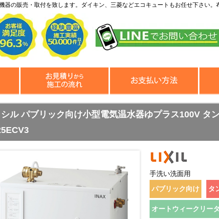
機器の販売・取付を致します。ダイキン、三菱などエコキュートもお任せ下さい。
シル パブリック向け小型電気温水器ゆプラス100V タンク容量2
25ECV3
手洗い洗面用
パブリック向け
タ
オートウィークリー