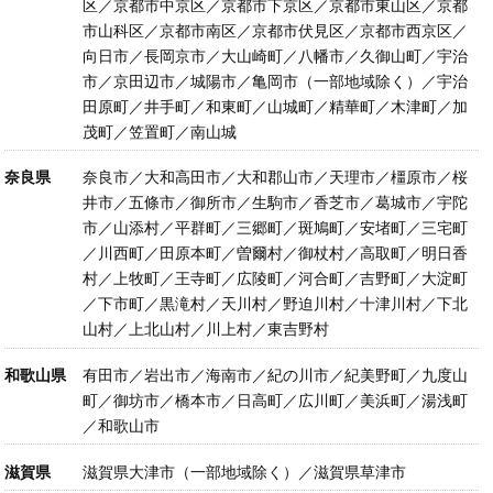
区／京都市中京区／京都市下京区／京都市東山区／京都
市山科区／京都市南区／京都市伏見区／京都市西京区／
向日市／長岡京市／大山崎町／八幡市／久御山町／宇治
市／京田辺市／城陽市／亀岡市（一部地域除く）／宇治
田原町／井手町／和東町／山城町／精華町／木津町／加
茂町／笠置町／南山城
奈良県
奈良市／大和高田市／大和郡山市／天理市／橿原市／桜
井市／五條市／御所市／生駒市／香芝市／葛城市／宇陀
市／山添村／平群町／三郷町／斑鳩町／安堵町／三宅町
／川西町／田原本町／曽爾村／御杖村／高取町／明日香
村／上牧町／王寺町／広陵町／河合町／吉野町／大淀町
／下市町／黒滝村／天川村／野迫川村／十津川村／下北
山村／上北山村／川上村／東吉野村
和歌山県
有田市／岩出市／海南市／紀の川市／紀美野町／九度山
町／御坊市／橋本市／日高町／広川町／美浜町／湯浅町
／和歌山市
滋賀県
滋賀県大津市（一部地域除く）／滋賀県草津市