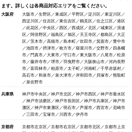
ます。詳しくは各商品対応エリアをご覧ください。
大阪府
大阪市／生野区／東成区／平野区／淀川区／東淀川区／
西淀川区／住吉区／東住吉区／鶴見区／住之江区／港区
／此花区／中央区／西区／西成区／北区／城東区／浪速
区／阿倍野区／福島区／旭区／天王寺区／都島区／大正
区／茨木市／高槻市／島本町／吹田市／箕面市／豊中市
／池田市／摂津市／枚方市／寝屋川市／交野市／四条畷
市／門真市／大東市／守口市／東大阪市／八尾市／松原
市／藤井寺市／堺市／羽曳野市／大阪狭山市／河内長野
市／富田林市／柏原市／太子町／河南町／千早赤坂村／
高石市／和泉市／泉大津市／岸和田市／貝塚市／熊取町
／泉佐野市
兵庫県
神戸市中央区／神戸市北区／神戸市西区／神戸市垂水区
／神戸市須磨区／神戸市長田区／神戸市兵庫区／神戸市
灘区／神戸市東灘区／明石市／芦屋市／西宮市／尼崎市
／三田市／宝塚市／川西市／伊丹市
京都府
京都市左京区／京都市右京区／京都市北区／京都市上京