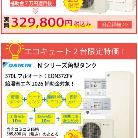
ノーリツビルトインコンロ「N3WV6M」工事費コミコミ特価！今
なら「ロティプレートS」プレゼント！
3台限定コミコミ価格
79,800円！
数量限定のため、なくなり次第終了となります。
2026年05月15日
目玉商品
パロマ屋外式エコジョーズふろ給湯器台数限定大特価！20号オート
FH-E2011SAWL(K)マルチリモコンセットMFC-250V・標準工事費
（処分込）10年商品・工事保証付
コミコミ価格136,800円～