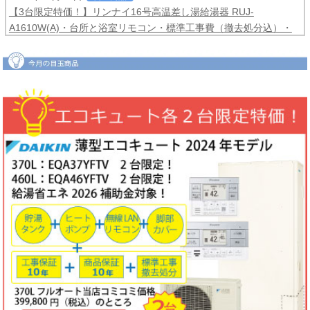
【3台限定特価！】リンナイ16号高温差し湯給湯器 RUJ-
A1610W(A)・台所と浴室リモコン・標準工事費（撤去処分込）・
メーカー保証3年間
コミコミ価格99,800円！
2026年06月04日
目玉商品
【2台限定特価！】ダイキンルームエアコンCXシリーズ2025年モ
デル6畳用S225ATCS-W・標準工事費（冷媒配管4ｍまで込）商品5
年保証付き
コミコミ価格128,000円！
2026年06月02日
キャンペーン
ノーリツでおトクに買替え！ノーリツ対象製品の購入・設置・アプ
リ接続で
現金最大35,000円
がもれなくもらえるキャッシュバックキ
ャンペーン2026第2弾。キャンペーン期間：2026年6月1日～12月
18日まで
2026年06月02日
目玉商品
【1台限定特価！】三菱ルームエアコン霧ヶ峰GVシリーズ10畳用
MSZ-GV2823-W・標準工事費（冷媒配管4ｍまで込）
コミコミ価格
99,800円！
完売しました
2026年05月22日
お知らせ
ノーリツ・リンナイ・パロマ製品の値上げに伴う価格改定について
2026年05月18日
目玉商品