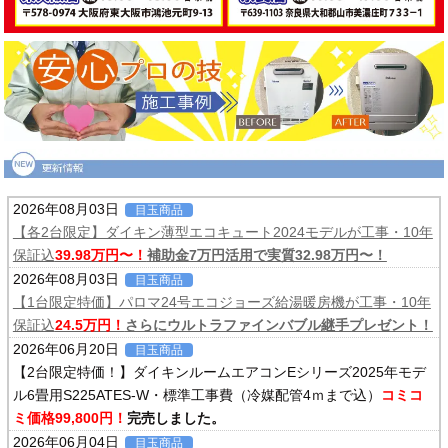
2026年08月03日
目玉商品
【各2台限定】ダイキン薄型エコキュート2024モデルが工事・10年
保証込
39.98万円〜！
補助金7万円活用で実質32.98万円〜！
2026年08月03日
目玉商品
【1台限定特価】パロマ24号エコジョーズ給湯暖房機が工事・10年
保証込
24.5万円！
さらにウルトラファインバブル継手プレゼント！
2026年06月20日
目玉商品
【2台限定特価！】ダイキンルームエアコンEシリーズ2025年モデ
ル6畳用S225ATES-W・標準工事費（冷媒配管4ｍまで込）
コミコ
ミ価格99,800円！
完売しました。
2026年06月04日
目玉商品