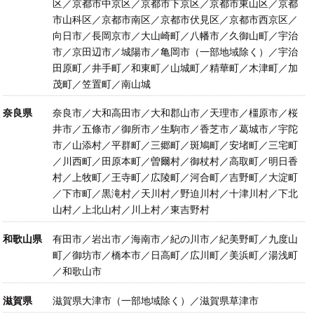
区／京都市中京区／京都市下京区／京都市東山区／京都
市山科区／京都市南区／京都市伏見区／京都市西京区／
向日市／長岡京市／大山崎町／八幡市／久御山町／宇治
市／京田辺市／城陽市／亀岡市（一部地域除く）／宇治
田原町／井手町／和東町／山城町／精華町／木津町／加
茂町／笠置町／南山城
奈良県
奈良市／大和高田市／大和郡山市／天理市／橿原市／桜
井市／五條市／御所市／生駒市／香芝市／葛城市／宇陀
市／山添村／平群町／三郷町／斑鳩町／安堵町／三宅町
／川西町／田原本町／曽爾村／御杖村／高取町／明日香
村／上牧町／王寺町／広陵町／河合町／吉野町／大淀町
／下市町／黒滝村／天川村／野迫川村／十津川村／下北
山村／上北山村／川上村／東吉野村
和歌山県
有田市／岩出市／海南市／紀の川市／紀美野町／九度山
町／御坊市／橋本市／日高町／広川町／美浜町／湯浅町
／和歌山市
滋賀県
滋賀県大津市（一部地域除く）／滋賀県草津市