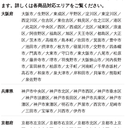
ます。詳しくは各商品対応エリアをご覧ください。
大阪府
大阪市／生野区／東成区／平野区／淀川区／東淀川区／
西淀川区／住吉区／東住吉区／鶴見区／住之江区／港区
／此花区／中央区／西区／西成区／北区／城東区／浪速
区／阿倍野区／福島区／旭区／天王寺区／都島区／大正
区／茨木市／高槻市／島本町／吹田市／箕面市／豊中市
／池田市／摂津市／枚方市／寝屋川市／交野市／四条畷
市／門真市／大東市／守口市／東大阪市／八尾市／松原
市／藤井寺市／堺市／羽曳野市／大阪狭山市／河内長野
市／富田林市／柏原市／太子町／河南町／千早赤坂村／
高石市／和泉市／泉大津市／岸和田市／貝塚市／熊取町
／泉佐野市
兵庫県
神戸市中央区／神戸市北区／神戸市西区／神戸市垂水区
／神戸市須磨区／神戸市長田区／神戸市兵庫区／神戸市
灘区／神戸市東灘区／明石市／芦屋市／西宮市／尼崎市
／三田市／宝塚市／川西市／伊丹市
京都府
京都市左京区／京都市右京区／京都市北区／京都市上京