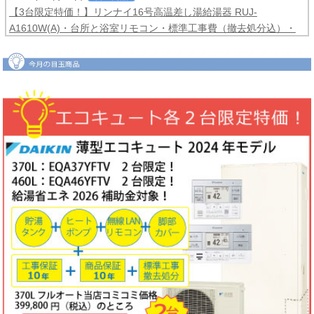
【3台限定特価！】リンナイ16号高温差し湯給湯器 RUJ-
A1610W(A)・台所と浴室リモコン・標準工事費（撤去処分込）・
メーカー保証3年間
コミコミ価格99,800円！
2026年06月04日
目玉商品
【2台限定特価！】ダイキンルームエアコンCXシリーズ2025年モ
デル6畳用S225ATCS-W・標準工事費（冷媒配管4ｍまで込）商品5
年保証付き
コミコミ価格128,000円！
2026年06月02日
キャンペーン
ノーリツでおトクに買替え！ノーリツ対象製品の購入・設置・アプ
リ接続で
現金最大35,000円
がもれなくもらえるキャッシュバックキ
ャンペーン2026第2弾。キャンペーン期間：2026年6月1日～12月
18日まで
2026年06月02日
目玉商品
【1台限定特価！】三菱ルームエアコン霧ヶ峰GVシリーズ10畳用
MSZ-GV2823-W・標準工事費（冷媒配管4ｍまで込）
コミコミ価格
99,800円！
完売しました
2026年05月22日
お知らせ
ノーリツ・リンナイ・パロマ製品の値上げに伴う価格改定について
2026年05月18日
目玉商品