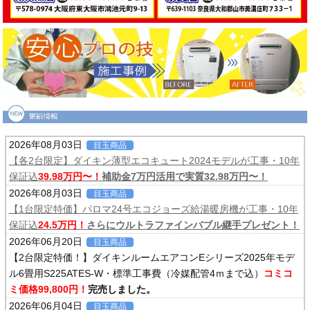
2026年08月03日
目玉商品
【各2台限定】ダイキン薄型エコキュート2024モデルが工事・10年
保証込
39.98万円〜！
補助金7万円活用で実質32.98万円〜！
2026年08月03日
目玉商品
【1台限定特価】パロマ24号エコジョーズ給湯暖房機が工事・10年
保証込
24.5万円！
さらにウルトラファインバブル継手プレゼント！
2026年06月20日
目玉商品
【2台限定特価！】ダイキンルームエアコンEシリーズ2025年モデ
ル6畳用S225ATES-W・標準工事費（冷媒配管4ｍまで込）
コミコ
ミ価格99,800円！
完売しました。
2026年06月04日
目玉商品