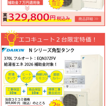
ノーリツビルトインコンロ「N3WV6M」工事費コミコミ特価！今
なら「ロティプレートS」プレゼント！
3台限定コミコミ価格
79,800円！
数量限定のため、なくなり次第終了となります。
2026年05月15日
目玉商品
パロマ屋外式エコジョーズふろ給湯器台数限定大特価！20号オート
FH-E2011SAWL(K)マルチリモコンセットMFC-250V・標準工事費
（処分込）10年商品・工事保証付
コミコミ価格136,800円～