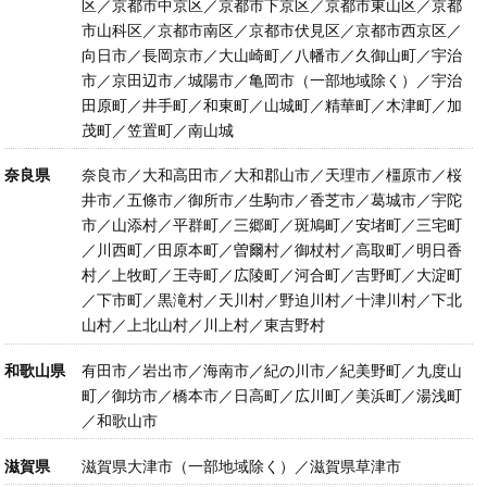
区／京都市中京区／京都市下京区／京都市東山区／京都
市山科区／京都市南区／京都市伏見区／京都市西京区／
向日市／長岡京市／大山崎町／八幡市／久御山町／宇治
市／京田辺市／城陽市／亀岡市（一部地域除く）／宇治
田原町／井手町／和東町／山城町／精華町／木津町／加
茂町／笠置町／南山城
奈良県
奈良市／大和高田市／大和郡山市／天理市／橿原市／桜
井市／五條市／御所市／生駒市／香芝市／葛城市／宇陀
市／山添村／平群町／三郷町／斑鳩町／安堵町／三宅町
／川西町／田原本町／曽爾村／御杖村／高取町／明日香
村／上牧町／王寺町／広陵町／河合町／吉野町／大淀町
／下市町／黒滝村／天川村／野迫川村／十津川村／下北
山村／上北山村／川上村／東吉野村
和歌山県
有田市／岩出市／海南市／紀の川市／紀美野町／九度山
町／御坊市／橋本市／日高町／広川町／美浜町／湯浅町
／和歌山市
滋賀県
滋賀県大津市（一部地域除く）／滋賀県草津市