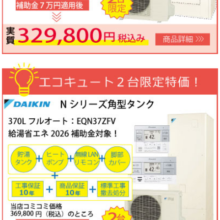
ノーリツビルトインコンロ「N3WV6M」工事費コミコミ特価！今
なら「ロティプレートS」プレゼント！
3台限定コミコミ価格
79,800円！
数量限定のため、なくなり次第終了となります。
2026年05月15日
目玉商品
パロマ屋外式エコジョーズふろ給湯器台数限定大特価！20号オート
FH-E2011SAWL(K)マルチリモコンセットMFC-250V・標準工事費
（処分込）10年商品・工事保証付
コミコミ価格136,800円～