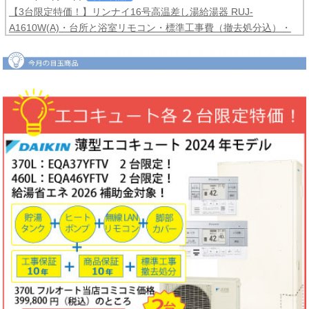
【3台限定特価！】リンナイ16号高温差し湯給湯器 RUJ-
A1610W(A)・台所と浴室リモコン・標準工事費（撤去処分込）・
メーカー保証3年間
コミコミ価格99,800円！
2026年06月04日
目玉商品
【2台限定特価！】ダイキンルームエアコンCXシリーズ2025年モ
デル6畳用S225ATCS-W・標準工事費（冷媒配管4ｍまで込）商品5
年保証付き
コミコミ価格128,000円！
2026年06月02日
キャンペーン
ノーリツでおトクに買替え！ノーリツ対象製品の購入・設置・アプ
リ接続で
現金最大35,000円
がもれなくもらえるキャッシュバックキ
ャンペーン2026第2弾。キャンペーン期間：2026年6月1日～12月
18日まで
2026年06月02日
目玉商品
【1台限定特価！】三菱ルームエアコン霧ヶ峰GVシリーズ10畳用
MSZ-GV2823-W・標準工事費（冷媒配管4ｍまで込）
コミコミ価格
99,800円！
完売しました
2026年05月22日
お知らせ
ノーリツ・リンナイ・パロマ製品の値上げに伴う価格改定について
2026年05月18日
目玉商品