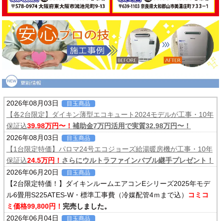
2026年08月03日
目玉商品
【各2台限定】ダイキン薄型エコキュート2024モデルが工事・10年
保証込
39.98万円〜！
補助金7万円活用で実質32.98万円〜！
2026年08月03日
目玉商品
【1台限定特価】パロマ24号エコジョーズ給湯暖房機が工事・10年
保証込
24.5万円！
さらにウルトラファインバブル継手プレゼント！
2026年06月20日
目玉商品
【2台限定特価！】ダイキンルームエアコンEシリーズ2025年モデ
ル6畳用S225ATES-W・標準工事費（冷媒配管4ｍまで込）
コミコ
ミ価格99,800円！
完売しました。
2026年06月04日
目玉商品