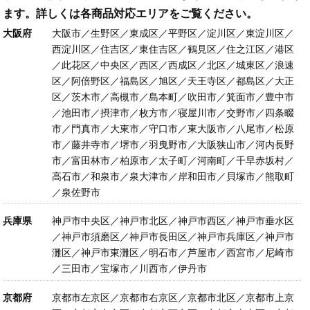
ます。詳しくは各商品対応エリアをご覧ください。
大阪府
大阪市／生野区／東成区／平野区／淀川区／東淀川区／
西淀川区／住吉区／東住吉区／鶴見区／住之江区／港区
／此花区／中央区／西区／西成区／北区／城東区／浪速
区／阿倍野区／福島区／旭区／天王寺区／都島区／大正
区／茨木市／高槻市／島本町／吹田市／箕面市／豊中市
／池田市／摂津市／枚方市／寝屋川市／交野市／四条畷
市／門真市／大東市／守口市／東大阪市／八尾市／松原
市／藤井寺市／堺市／羽曳野市／大阪狭山市／河内長野
市／富田林市／柏原市／太子町／河南町／千早赤坂村／
高石市／和泉市／泉大津市／岸和田市／貝塚市／熊取町
／泉佐野市
兵庫県
神戸市中央区／神戸市北区／神戸市西区／神戸市垂水区
／神戸市須磨区／神戸市長田区／神戸市兵庫区／神戸市
灘区／神戸市東灘区／明石市／芦屋市／西宮市／尼崎市
／三田市／宝塚市／川西市／伊丹市
京都府
京都市左京区／京都市右京区／京都市北区／京都市上京