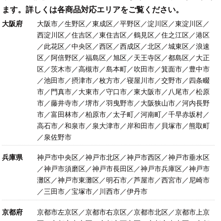
ます。詳しくは各商品対応エリアをご覧ください。
大阪府
大阪市／生野区／東成区／平野区／淀川区／東淀川区／
西淀川区／住吉区／東住吉区／鶴見区／住之江区／港区
／此花区／中央区／西区／西成区／北区／城東区／浪速
区／阿倍野区／福島区／旭区／天王寺区／都島区／大正
区／茨木市／高槻市／島本町／吹田市／箕面市／豊中市
／池田市／摂津市／枚方市／寝屋川市／交野市／四条畷
市／門真市／大東市／守口市／東大阪市／八尾市／松原
市／藤井寺市／堺市／羽曳野市／大阪狭山市／河内長野
市／富田林市／柏原市／太子町／河南町／千早赤坂村／
高石市／和泉市／泉大津市／岸和田市／貝塚市／熊取町
／泉佐野市
兵庫県
神戸市中央区／神戸市北区／神戸市西区／神戸市垂水区
／神戸市須磨区／神戸市長田区／神戸市兵庫区／神戸市
灘区／神戸市東灘区／明石市／芦屋市／西宮市／尼崎市
／三田市／宝塚市／川西市／伊丹市
京都府
京都市左京区／京都市右京区／京都市北区／京都市上京