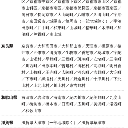
区／京都市中京区／京都市下京区／京都市東山区／京都
市山科区／京都市南区／京都市伏見区／京都市西京区／
向日市／長岡京市／大山崎町／八幡市／久御山町／宇治
市／京田辺市／城陽市／亀岡市（一部地域除く）／宇治
田原町／井手町／和東町／山城町／精華町／木津町／加
茂町／笠置町／南山城
奈良県
奈良市／大和高田市／大和郡山市／天理市／橿原市／桜
井市／五條市／御所市／生駒市／香芝市／葛城市／宇陀
市／山添村／平群町／三郷町／斑鳩町／安堵町／三宅町
／川西町／田原本町／曽爾村／御杖村／高取町／明日香
村／上牧町／王寺町／広陵町／河合町／吉野町／大淀町
／下市町／黒滝村／天川村／野迫川村／十津川村／下北
山村／上北山村／川上村／東吉野村
和歌山県
有田市／岩出市／海南市／紀の川市／紀美野町／九度山
町／御坊市／橋本市／日高町／広川町／美浜町／湯浅町
／和歌山市
滋賀県
滋賀県大津市（一部地域除く）／滋賀県草津市