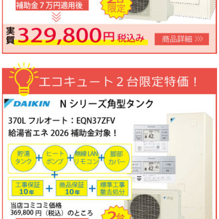
ノーリツビルトインコンロ「N3WV6M」工事費コミコミ特価！今
なら「ロティプレートS」プレゼント！
3台限定コミコミ価格
79,800円！
数量限定のため、なくなり次第終了となります。
2026年05月15日
目玉商品
パロマ屋外式エコジョーズふろ給湯器台数限定大特価！20号オート
FH-E2011SAWL(K)マルチリモコンセットMFC-250V・標準工事費
（処分込）10年商品・工事保証付
コミコミ価格136,800円～