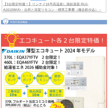
【3台限定特価！】リンナイ16号高温差し湯給湯器 RUJ-
A1610W(A)・台所と浴室リモコン・標準工事費（撤去処分込）・
メーカー保証3年間
コミコミ価格99,800円！
2026年06月04日
目玉商品
【2台限定特価！】ダイキンルームエアコンCXシリーズ2025年モ
デル6畳用S225ATCS-W・標準工事費（冷媒配管4ｍまで込）商品5
年保証付き
コミコミ価格128,000円！
2026年06月02日
キャンペーン
ノーリツでおトクに買替え！ノーリツ対象製品の購入・設置・アプ
リ接続で
現金最大35,000円
がもれなくもらえるキャッシュバックキ
ャンペーン2026第2弾。キャンペーン期間：2026年6月1日～12月
18日まで
2026年06月02日
目玉商品
【1台限定特価！】三菱ルームエアコン霧ヶ峰GVシリーズ10畳用
MSZ-GV2823-W・標準工事費（冷媒配管4ｍまで込）
コミコミ価格
99,800円！
完売しました
2026年05月22日
お知らせ
ノーリツ・リンナイ・パロマ製品の値上げに伴う価格改定について
2026年05月18日
目玉商品