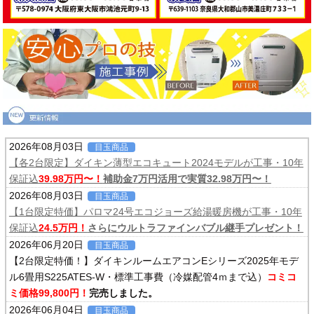
2026年08月03日
目玉商品
【各2台限定】ダイキン薄型エコキュート2024モデルが工事・10年
保証込
39.98万円〜！
補助金7万円活用で実質32.98万円〜！
2026年08月03日
目玉商品
【1台限定特価】パロマ24号エコジョーズ給湯暖房機が工事・10年
保証込
24.5万円！
さらにウルトラファインバブル継手プレゼント！
2026年06月20日
目玉商品
【2台限定特価！】ダイキンルームエアコンEシリーズ2025年モデ
ル6畳用S225ATES-W・標準工事費（冷媒配管4ｍまで込）
コミコ
ミ価格99,800円！
完売しました。
2026年06月04日
目玉商品