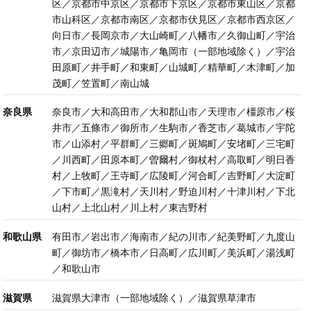
区／京都市中京区／京都市下京区／京都市東山区／京都
市山科区／京都市南区／京都市伏見区／京都市西京区／
向日市／長岡京市／大山崎町／八幡市／久御山町／宇治
市／京田辺市／城陽市／亀岡市（一部地域除く）／宇治
田原町／井手町／和東町／山城町／精華町／木津町／加
茂町／笠置町／南山城
奈良県
奈良市／大和高田市／大和郡山市／天理市／橿原市／桜
井市／五條市／御所市／生駒市／香芝市／葛城市／宇陀
市／山添村／平群町／三郷町／斑鳩町／安堵町／三宅町
／川西町／田原本町／曽爾村／御杖村／高取町／明日香
村／上牧町／王寺町／広陵町／河合町／吉野町／大淀町
／下市町／黒滝村／天川村／野迫川村／十津川村／下北
山村／上北山村／川上村／東吉野村
和歌山県
有田市／岩出市／海南市／紀の川市／紀美野町／九度山
町／御坊市／橋本市／日高町／広川町／美浜町／湯浅町
／和歌山市
滋賀県
滋賀県大津市（一部地域除く）／滋賀県草津市