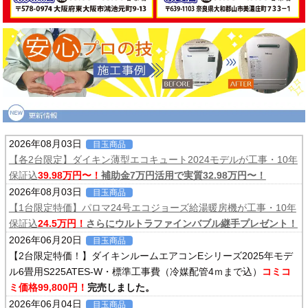
2026年08月03日
目玉商品
【各2台限定】ダイキン薄型エコキュート2024モデルが工事・10年
保証込
39.98万円〜！
補助金7万円活用で実質32.98万円〜！
2026年08月03日
目玉商品
【1台限定特価】パロマ24号エコジョーズ給湯暖房機が工事・10年
保証込
24.5万円！
さらにウルトラファインバブル継手プレゼント！
2026年06月20日
目玉商品
【2台限定特価！】ダイキンルームエアコンEシリーズ2025年モデ
ル6畳用S225ATES-W・標準工事費（冷媒配管4ｍまで込）
コミコ
ミ価格99,800円！
完売しました。
2026年06月04日
目玉商品