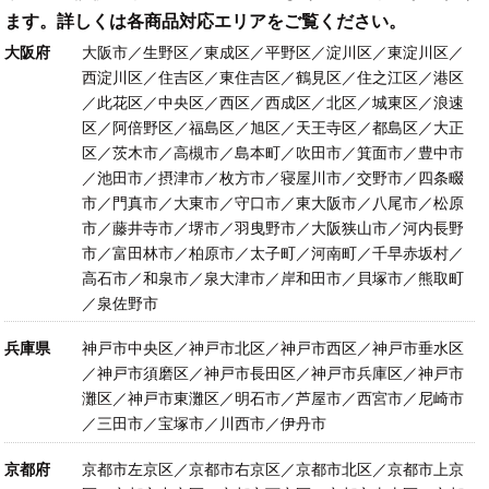
ます。詳しくは各商品対応エリアをご覧ください。
大阪府
大阪市／生野区／東成区／平野区／淀川区／東淀川区／
西淀川区／住吉区／東住吉区／鶴見区／住之江区／港区
／此花区／中央区／西区／西成区／北区／城東区／浪速
区／阿倍野区／福島区／旭区／天王寺区／都島区／大正
区／茨木市／高槻市／島本町／吹田市／箕面市／豊中市
／池田市／摂津市／枚方市／寝屋川市／交野市／四条畷
市／門真市／大東市／守口市／東大阪市／八尾市／松原
市／藤井寺市／堺市／羽曳野市／大阪狭山市／河内長野
市／富田林市／柏原市／太子町／河南町／千早赤坂村／
高石市／和泉市／泉大津市／岸和田市／貝塚市／熊取町
／泉佐野市
兵庫県
神戸市中央区／神戸市北区／神戸市西区／神戸市垂水区
／神戸市須磨区／神戸市長田区／神戸市兵庫区／神戸市
灘区／神戸市東灘区／明石市／芦屋市／西宮市／尼崎市
／三田市／宝塚市／川西市／伊丹市
京都府
京都市左京区／京都市右京区／京都市北区／京都市上京