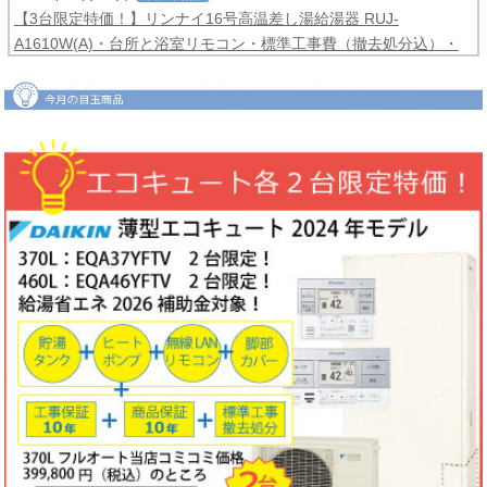
【3台限定特価！】リンナイ16号高温差し湯給湯器 RUJ-
A1610W(A)・台所と浴室リモコン・標準工事費（撤去処分込）・
メーカー保証3年間
コミコミ価格99,800円！
2026年06月04日
目玉商品
【2台限定特価！】ダイキンルームエアコンCXシリーズ2025年モ
デル6畳用S225ATCS-W・標準工事費（冷媒配管4ｍまで込）商品5
年保証付き
コミコミ価格128,000円！
2026年06月02日
キャンペーン
ノーリツでおトクに買替え！ノーリツ対象製品の購入・設置・アプ
リ接続で
現金最大35,000円
がもれなくもらえるキャッシュバックキ
ャンペーン2026第2弾。キャンペーン期間：2026年6月1日～12月
18日まで
2026年06月02日
目玉商品
【1台限定特価！】三菱ルームエアコン霧ヶ峰GVシリーズ10畳用
MSZ-GV2823-W・標準工事費（冷媒配管4ｍまで込）
コミコミ価格
99,800円！
完売しました
2026年05月22日
お知らせ
ノーリツ・リンナイ・パロマ製品の値上げに伴う価格改定について
2026年05月18日
目玉商品