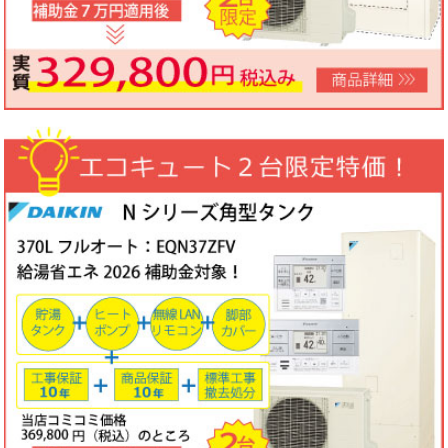
ノーリツビルトインコンロ「N3WV6M」工事費コミコミ特価！今
なら「ロティプレートS」プレゼント！
3台限定コミコミ価格
79,800円！
数量限定のため、なくなり次第終了となります。
2026年05月15日
目玉商品
パロマ屋外式エコジョーズふろ給湯器台数限定大特価！20号オート
FH-E2011SAWL(K)マルチリモコンセットMFC-250V・標準工事費
（処分込）10年商品・工事保証付
コミコミ価格136,800円～