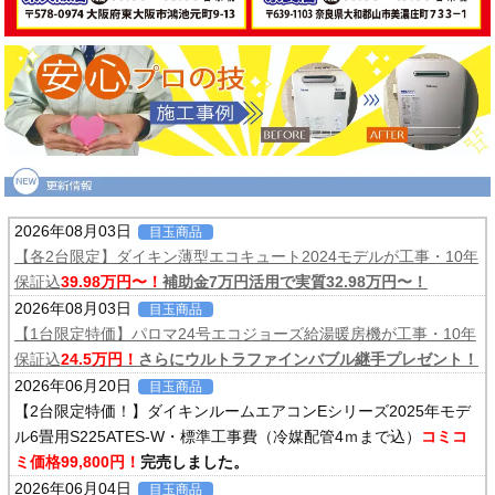
2026年08月03日
目玉商品
【各2台限定】ダイキン薄型エコキュート2024モデルが工事・10年
保証込
39.98万円〜！
補助金7万円活用で実質32.98万円〜！
2026年08月03日
目玉商品
【1台限定特価】パロマ24号エコジョーズ給湯暖房機が工事・10年
保証込
24.5万円！
さらにウルトラファインバブル継手プレゼント！
2026年06月20日
目玉商品
【2台限定特価！】ダイキンルームエアコンEシリーズ2025年モデ
ル6畳用S225ATES-W・標準工事費（冷媒配管4ｍまで込）
コミコ
ミ価格99,800円！
完売しました。
2026年06月04日
目玉商品