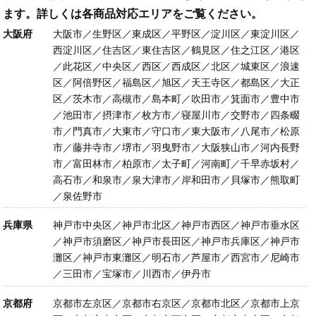
ます。詳しくは各商品対応エリアをご覧ください。
大阪府
大阪市／生野区／東成区／平野区／淀川区／東淀川区／
西淀川区／住吉区／東住吉区／鶴見区／住之江区／港区
／此花区／中央区／西区／西成区／北区／城東区／浪速
区／阿倍野区／福島区／旭区／天王寺区／都島区／大正
区／茨木市／高槻市／島本町／吹田市／箕面市／豊中市
／池田市／摂津市／枚方市／寝屋川市／交野市／四条畷
市／門真市／大東市／守口市／東大阪市／八尾市／松原
市／藤井寺市／堺市／羽曳野市／大阪狭山市／河内長野
市／富田林市／柏原市／太子町／河南町／千早赤坂村／
高石市／和泉市／泉大津市／岸和田市／貝塚市／熊取町
／泉佐野市
兵庫県
神戸市中央区／神戸市北区／神戸市西区／神戸市垂水区
／神戸市須磨区／神戸市長田区／神戸市兵庫区／神戸市
灘区／神戸市東灘区／明石市／芦屋市／西宮市／尼崎市
／三田市／宝塚市／川西市／伊丹市
京都府
京都市左京区／京都市右京区／京都市北区／京都市上京