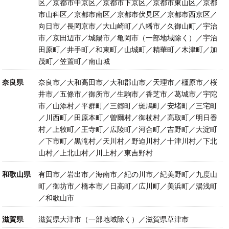
区／京都市中京区／京都市下京区／京都市東山区／京都
市山科区／京都市南区／京都市伏見区／京都市西京区／
向日市／長岡京市／大山崎町／八幡市／久御山町／宇治
市／京田辺市／城陽市／亀岡市（一部地域除く）／宇治
田原町／井手町／和東町／山城町／精華町／木津町／加
茂町／笠置町／南山城
奈良県
奈良市／大和高田市／大和郡山市／天理市／橿原市／桜
井市／五條市／御所市／生駒市／香芝市／葛城市／宇陀
市／山添村／平群町／三郷町／斑鳩町／安堵町／三宅町
／川西町／田原本町／曽爾村／御杖村／高取町／明日香
村／上牧町／王寺町／広陵町／河合町／吉野町／大淀町
／下市町／黒滝村／天川村／野迫川村／十津川村／下北
山村／上北山村／川上村／東吉野村
和歌山県
有田市／岩出市／海南市／紀の川市／紀美野町／九度山
町／御坊市／橋本市／日高町／広川町／美浜町／湯浅町
／和歌山市
滋賀県
滋賀県大津市（一部地域除く）／滋賀県草津市