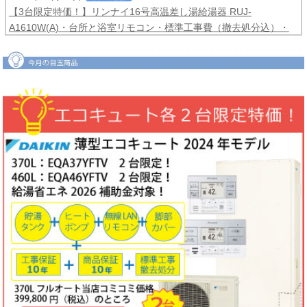
【3台限定特価！】リンナイ16号高温差し湯給湯器 RUJ-
A1610W(A)・台所と浴室リモコン・標準工事費（撤去処分込）・
メーカー保証3年間
コミコミ価格99,800円！
2026年06月04日
目玉商品
【2台限定特価！】ダイキンルームエアコンCXシリーズ2025年モ
デル6畳用S225ATCS-W・標準工事費（冷媒配管4ｍまで込）商品5
年保証付き
コミコミ価格128,000円！
2026年06月02日
キャンペーン
ノーリツでおトクに買替え！ノーリツ対象製品の購入・設置・アプ
リ接続で
現金最大35,000円
がもれなくもらえるキャッシュバックキ
ャンペーン2026第2弾。キャンペーン期間：2026年6月1日～12月
18日まで
2026年06月02日
目玉商品
【1台限定特価！】三菱ルームエアコン霧ヶ峰GVシリーズ10畳用
MSZ-GV2823-W・標準工事費（冷媒配管4ｍまで込）
コミコミ価格
99,800円！
完売しました
2026年05月22日
お知らせ
ノーリツ・リンナイ・パロマ製品の値上げに伴う価格改定について
2026年05月18日
目玉商品