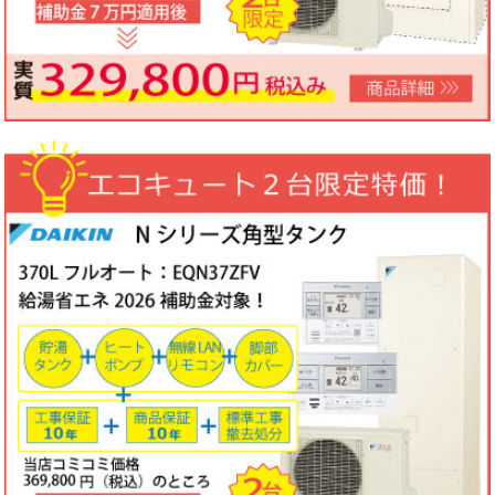
ノーリツビルトインコンロ「N3WV6M」工事費コミコミ特価！今
なら「ロティプレートS」プレゼント！
3台限定コミコミ価格
79,800円！
数量限定のため、なくなり次第終了となります。
2026年05月15日
目玉商品
パロマ屋外式エコジョーズふろ給湯器台数限定大特価！20号オート
FH-E2011SAWL(K)マルチリモコンセットMFC-250V・標準工事費
（処分込）10年商品・工事保証付
コミコミ価格136,800円～