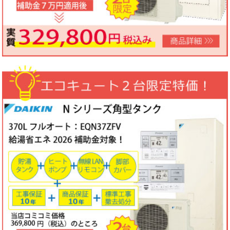
ノーリツビルトインコンロ「N3WV6M」工事費コミコミ特価！今
なら「ロティプレートS」プレゼント！
3台限定コミコミ価格
79,800円！
数量限定のため、なくなり次第終了となります。
2026年05月15日
目玉商品
パロマ屋外式エコジョーズふろ給湯器台数限定大特価！20号オート
FH-E2011SAWL(K)マルチリモコンセットMFC-250V・標準工事費
（処分込）10年商品・工事保証付
コミコミ価格136,800円～