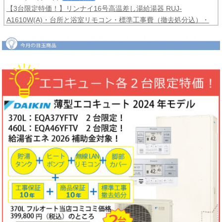
【3台限定特価！】リンナイ16号高温差し湯給湯器 RUJ-
A1610W(A)・台所と浴室リモコン・標準工事費（撤去処分込）・
メーカー保証3年間
コミコミ価格99,800円！
2026年06月04日
目玉商品
【2台限定特価！】ダイキンルームエアコンCXシリーズ2025年モ
デル6畳用S225ATCS-W・標準工事費（冷媒配管4ｍまで込）商品5
年保証付き
コミコミ価格128,000円！
2026年06月02日
キャンペーン
ノーリツでおトクに買替え！ノーリツ対象製品の購入・設置・アプ
リ接続で
現金最大35,000円
がもれなくもらえるキャッシュバックキ
ャンペーン2026第2弾。キャンペーン期間：2026年6月1日～12月
18日まで
2026年06月02日
目玉商品
【1台限定特価！】三菱ルームエアコン霧ヶ峰GVシリーズ10畳用
MSZ-GV2823-W・標準工事費（冷媒配管4ｍまで込）
コミコミ価格
99,800円！
完売しました
2026年05月22日
お知らせ
ノーリツ・リンナイ・パロマ製品の値上げに伴う価格改定について
2026年05月18日
目玉商品