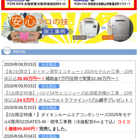
2026年08月03日
目玉商品
【各2台限定】ダイキン薄型エコキュート2024モデルが工事・10年
保証込
39.98万円〜！
補助金7万円活用で実質32.98万円〜！
2026年08月03日
目玉商品
【1台限定特価】パロマ24号エコジョーズ給湯暖房機が工事・10年
保証込
24.5万円！
さらにウルトラファインバブル継手プレゼント！
2026年06月20日
目玉商品
【2台限定特価！】ダイキンルームエアコンEシリーズ2025年モデ
ル6畳用S225ATES-W・標準工事費（冷媒配管4ｍまで込）
コミコ
ミ価格99,800円！
完売しました。
2026年06月04日
目玉商品