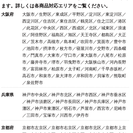
ます。詳しくは各商品対応エリアをご覧ください。
大阪府
大阪市／生野区／東成区／平野区／淀川区／東淀川区／
西淀川区／住吉区／東住吉区／鶴見区／住之江区／港区
／此花区／中央区／西区／西成区／北区／城東区／浪速
区／阿倍野区／福島区／旭区／天王寺区／都島区／大正
区／茨木市／高槻市／島本町／吹田市／箕面市／豊中市
／池田市／摂津市／枚方市／寝屋川市／交野市／四条畷
市／門真市／大東市／守口市／東大阪市／八尾市／松原
市／藤井寺市／堺市／羽曳野市／大阪狭山市／河内長野
市／富田林市／柏原市／太子町／河南町／千早赤坂村／
高石市／和泉市／泉大津市／岸和田市／貝塚市／熊取町
／泉佐野市
兵庫県
神戸市中央区／神戸市北区／神戸市西区／神戸市垂水区
／神戸市須磨区／神戸市長田区／神戸市兵庫区／神戸市
灘区／神戸市東灘区／明石市／芦屋市／西宮市／尼崎市
／三田市／宝塚市／川西市／伊丹市
京都府
京都市左京区／京都市右京区／京都市北区／京都市上京