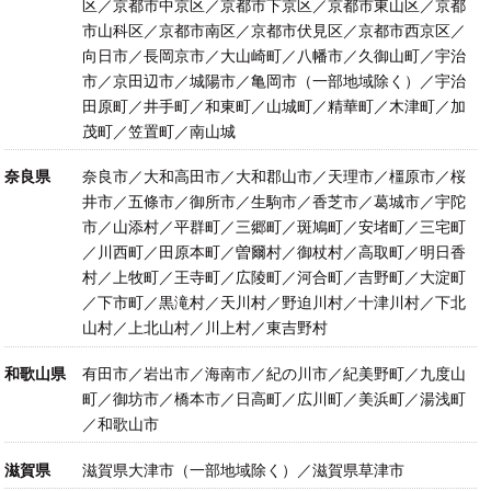
区／京都市中京区／京都市下京区／京都市東山区／京都
市山科区／京都市南区／京都市伏見区／京都市西京区／
向日市／長岡京市／大山崎町／八幡市／久御山町／宇治
市／京田辺市／城陽市／亀岡市（一部地域除く）／宇治
田原町／井手町／和東町／山城町／精華町／木津町／加
茂町／笠置町／南山城
奈良県
奈良市／大和高田市／大和郡山市／天理市／橿原市／桜
井市／五條市／御所市／生駒市／香芝市／葛城市／宇陀
市／山添村／平群町／三郷町／斑鳩町／安堵町／三宅町
／川西町／田原本町／曽爾村／御杖村／高取町／明日香
村／上牧町／王寺町／広陵町／河合町／吉野町／大淀町
／下市町／黒滝村／天川村／野迫川村／十津川村／下北
山村／上北山村／川上村／東吉野村
和歌山県
有田市／岩出市／海南市／紀の川市／紀美野町／九度山
町／御坊市／橋本市／日高町／広川町／美浜町／湯浅町
／和歌山市
滋賀県
滋賀県大津市（一部地域除く）／滋賀県草津市