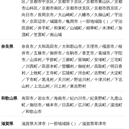
区／京都市中京区／京都市下京区／京都市東山区／京都
市山科区／京都市南区／京都市伏見区／京都市西京区／
向日市／長岡京市／大山崎町／八幡市／久御山町／宇治
市／京田辺市／城陽市／亀岡市（一部地域除く）／宇治
田原町／井手町／和東町／山城町／精華町／木津町／加
茂町／笠置町／南山城
奈良県
奈良市／大和高田市／大和郡山市／天理市／橿原市／桜
井市／五條市／御所市／生駒市／香芝市／葛城市／宇陀
市／山添村／平群町／三郷町／斑鳩町／安堵町／三宅町
／川西町／田原本町／曽爾村／御杖村／高取町／明日香
村／上牧町／王寺町／広陵町／河合町／吉野町／大淀町
／下市町／黒滝村／天川村／野迫川村／十津川村／下北
山村／上北山村／川上村／東吉野村
和歌山県
有田市／岩出市／海南市／紀の川市／紀美野町／九度山
町／御坊市／橋本市／日高町／広川町／美浜町／湯浅町
／和歌山市
滋賀県
滋賀県大津市（一部地域除く）／滋賀県草津市