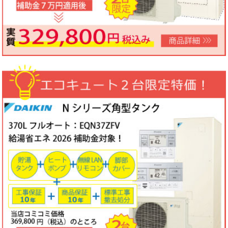
ノーリツビルトインコンロ「N3WV6M」工事費コミコミ特価！今
なら「ロティプレートS」プレゼント！
3台限定コミコミ価格
79,800円！
数量限定のため、なくなり次第終了となります。
2026年05月15日
目玉商品
パロマ屋外式エコジョーズふろ給湯器台数限定大特価！20号オート
FH-E2011SAWL(K)マルチリモコンセットMFC-250V・標準工事費
（処分込）10年商品・工事保証付
コミコミ価格136,800円～