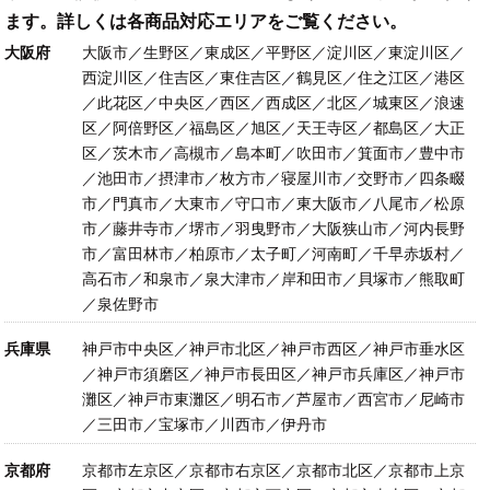
ます。詳しくは各商品対応エリアをご覧ください。
大阪府
大阪市／生野区／東成区／平野区／淀川区／東淀川区／
西淀川区／住吉区／東住吉区／鶴見区／住之江区／港区
／此花区／中央区／西区／西成区／北区／城東区／浪速
区／阿倍野区／福島区／旭区／天王寺区／都島区／大正
区／茨木市／高槻市／島本町／吹田市／箕面市／豊中市
／池田市／摂津市／枚方市／寝屋川市／交野市／四条畷
市／門真市／大東市／守口市／東大阪市／八尾市／松原
市／藤井寺市／堺市／羽曳野市／大阪狭山市／河内長野
市／富田林市／柏原市／太子町／河南町／千早赤坂村／
高石市／和泉市／泉大津市／岸和田市／貝塚市／熊取町
／泉佐野市
兵庫県
神戸市中央区／神戸市北区／神戸市西区／神戸市垂水区
／神戸市須磨区／神戸市長田区／神戸市兵庫区／神戸市
灘区／神戸市東灘区／明石市／芦屋市／西宮市／尼崎市
／三田市／宝塚市／川西市／伊丹市
京都府
京都市左京区／京都市右京区／京都市北区／京都市上京