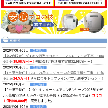
2026年08月03日
目玉商品
【各2台限定】ダイキン薄型エコキュート2024モデルが工事・10年
保証込
39.98万円〜！
補助金7万円活用で実質32.98万円〜！
2026年08月03日
目玉商品
【1台限定特価】パロマ24号エコジョーズ給湯暖房機が工事・10年
保証込
24.5万円！
さらにウルトラファインバブル継手プレゼント！
2026年06月20日
目玉商品
【2台限定特価！】ダイキンルームエアコンEシリーズ2025年モデ
ル6畳用S225ATES-W・標準工事費（冷媒配管4ｍまで込）
コミコ
ミ価格99,800円！
完売しました。
2026年06月04日
目玉商品