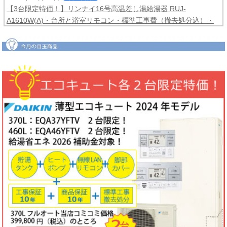
【3台限定特価！】リンナイ16号高温差し湯給湯器 RUJ-
A1610W(A)・台所と浴室リモコン・標準工事費（撤去処分込）・
メーカー保証3年間
コミコミ価格99,800円！
2026年06月04日
目玉商品
【2台限定特価！】ダイキンルームエアコンCXシリーズ2025年モ
デル6畳用S225ATCS-W・標準工事費（冷媒配管4ｍまで込）商品5
年保証付き
コミコミ価格128,000円！
2026年06月02日
キャンペーン
ノーリツでおトクに買替え！ノーリツ対象製品の購入・設置・アプ
リ接続で
現金最大35,000円
がもれなくもらえるキャッシュバックキ
ャンペーン2026第2弾。キャンペーン期間：2026年6月1日～12月
18日まで
2026年06月02日
目玉商品
【1台限定特価！】三菱ルームエアコン霧ヶ峰GVシリーズ10畳用
MSZ-GV2823-W・標準工事費（冷媒配管4ｍまで込）
コミコミ価格
99,800円！
完売しました
2026年05月22日
お知らせ
ノーリツ・リンナイ・パロマ製品の値上げに伴う価格改定について
2026年05月18日
目玉商品