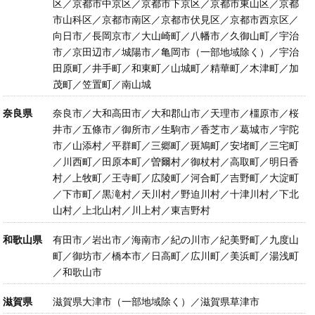
区／京都市中京区／京都市下京区／京都市東山区／京都
市山科区／京都市南区／京都市伏見区／京都市西京区／
向日市／長岡京市／大山崎町／八幡市／久御山町／宇治
市／京田辺市／城陽市／亀岡市（一部地域除く）／宇治
田原町／井手町／和東町／山城町／精華町／木津町／加
茂町／笠置町／南山城
奈良県
奈良市／大和高田市／大和郡山市／天理市／橿原市／桜
井市／五條市／御所市／生駒市／香芝市／葛城市／宇陀
市／山添村／平群町／三郷町／斑鳩町／安堵町／三宅町
／川西町／田原本町／曽爾村／御杖村／高取町／明日香
村／上牧町／王寺町／広陵町／河合町／吉野町／大淀町
／下市町／黒滝村／天川村／野迫川村／十津川村／下北
山村／上北山村／川上村／東吉野村
和歌山県
有田市／岩出市／海南市／紀の川市／紀美野町／九度山
町／御坊市／橋本市／日高町／広川町／美浜町／湯浅町
／和歌山市
滋賀県
滋賀県大津市（一部地域除く）／滋賀県草津市