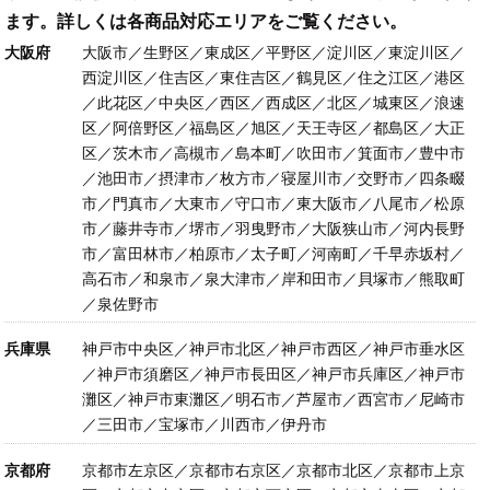
ます。詳しくは各商品対応エリアをご覧ください。
大阪府
大阪市／生野区／東成区／平野区／淀川区／東淀川区／
西淀川区／住吉区／東住吉区／鶴見区／住之江区／港区
／此花区／中央区／西区／西成区／北区／城東区／浪速
区／阿倍野区／福島区／旭区／天王寺区／都島区／大正
区／茨木市／高槻市／島本町／吹田市／箕面市／豊中市
／池田市／摂津市／枚方市／寝屋川市／交野市／四条畷
市／門真市／大東市／守口市／東大阪市／八尾市／松原
市／藤井寺市／堺市／羽曳野市／大阪狭山市／河内長野
市／富田林市／柏原市／太子町／河南町／千早赤坂村／
高石市／和泉市／泉大津市／岸和田市／貝塚市／熊取町
／泉佐野市
兵庫県
神戸市中央区／神戸市北区／神戸市西区／神戸市垂水区
／神戸市須磨区／神戸市長田区／神戸市兵庫区／神戸市
灘区／神戸市東灘区／明石市／芦屋市／西宮市／尼崎市
／三田市／宝塚市／川西市／伊丹市
京都府
京都市左京区／京都市右京区／京都市北区／京都市上京