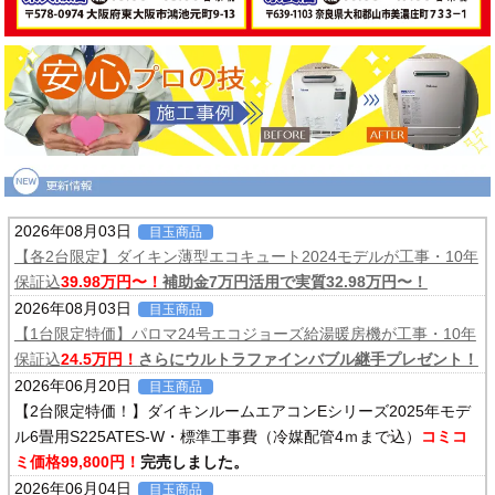
2026年08月03日
目玉商品
【各2台限定】ダイキン薄型エコキュート2024モデルが工事・10年
保証込
39.98万円〜！
補助金7万円活用で実質32.98万円〜！
2026年08月03日
目玉商品
【1台限定特価】パロマ24号エコジョーズ給湯暖房機が工事・10年
保証込
24.5万円！
さらにウルトラファインバブル継手プレゼント！
2026年06月20日
目玉商品
【2台限定特価！】ダイキンルームエアコンEシリーズ2025年モデ
ル6畳用S225ATES-W・標準工事費（冷媒配管4ｍまで込）
コミコ
ミ価格99,800円！
完売しました。
2026年06月04日
目玉商品