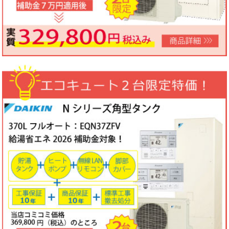
ノーリツビルトインコンロ「N3WV6M」工事費コミコミ特価！今
なら「ロティプレートS」プレゼント！
3台限定コミコミ価格
79,800円！
数量限定のため、なくなり次第終了となります。
2026年05月15日
目玉商品
パロマ屋外式エコジョーズふろ給湯器台数限定大特価！20号オート
FH-E2011SAWL(K)マルチリモコンセットMFC-250V・標準工事費
（処分込）10年商品・工事保証付
コミコミ価格136,800円～