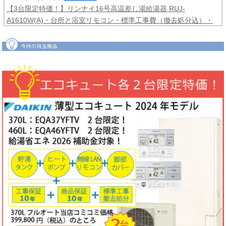
【3台限定特価！】リンナイ16号高温差し湯給湯器 RUJ-
A1610W(A)・台所と浴室リモコン・標準工事費（撤去処分込）・
メーカー保証3年間
コミコミ価格99,800円！
2026年06月04日
目玉商品
【2台限定特価！】ダイキンルームエアコンCXシリーズ2025年モ
デル6畳用S225ATCS-W・標準工事費（冷媒配管4ｍまで込）商品5
年保証付き
コミコミ価格128,000円！
2026年06月02日
キャンペーン
ノーリツでおトクに買替え！ノーリツ対象製品の購入・設置・アプ
リ接続で
現金最大35,000円
がもれなくもらえるキャッシュバックキ
ャンペーン2026第2弾。キャンペーン期間：2026年6月1日～12月
18日まで
2026年06月02日
目玉商品
【1台限定特価！】三菱ルームエアコン霧ヶ峰GVシリーズ10畳用
MSZ-GV2823-W・標準工事費（冷媒配管4ｍまで込）
コミコミ価格
99,800円！
完売しました
2026年05月22日
お知らせ
ノーリツ・リンナイ・パロマ製品の値上げに伴う価格改定について
2026年05月18日
目玉商品