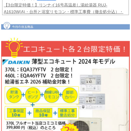
【3台限定特価！】リンナイ16号高温差し湯給湯器 RUJ-
A1610W(A)・台所と浴室リモコン・標準工事費（撤去処分込）・
メーカー保証3年間
コミコミ価格99,800円！
2026年06月04日
目玉商品
【2台限定特価！】ダイキンルームエアコンCXシリーズ2025年モ
デル6畳用S225ATCS-W・標準工事費（冷媒配管4ｍまで込）商品5
年保証付き
コミコミ価格128,000円！
2026年06月02日
キャンペーン
ノーリツでおトクに買替え！ノーリツ対象製品の購入・設置・アプ
リ接続で
現金最大35,000円
がもれなくもらえるキャッシュバックキ
ャンペーン2026第2弾。キャンペーン期間：2026年6月1日～12月
18日まで
2026年06月02日
目玉商品
【1台限定特価！】三菱ルームエアコン霧ヶ峰GVシリーズ10畳用
MSZ-GV2823-W・標準工事費（冷媒配管4ｍまで込）
コミコミ価格
99,800円！
完売しました
2026年05月22日
お知らせ
ノーリツ・リンナイ・パロマ製品の値上げに伴う価格改定について
2026年05月18日
目玉商品