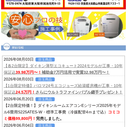
2026年08月03日
目玉商品
【各2台限定】ダイキン薄型エコキュート2024モデルが工事・10年
保証込
39.98万円〜！
補助金7万円活用で実質32.98万円〜！
2026年08月03日
目玉商品
【1台限定特価】パロマ24号エコジョーズ給湯暖房機が工事・10年
保証込
24.5万円！
さらにウルトラファインバブル継手プレゼント！
2026年06月20日
目玉商品
【2台限定特価！】ダイキンルームエアコンEシリーズ2025年モデ
ル6畳用S225ATES-W・標準工事費（冷媒配管4ｍまで込）
コミコ
ミ価格99,800円！
完売しました。
2026年06月04日
目玉商品