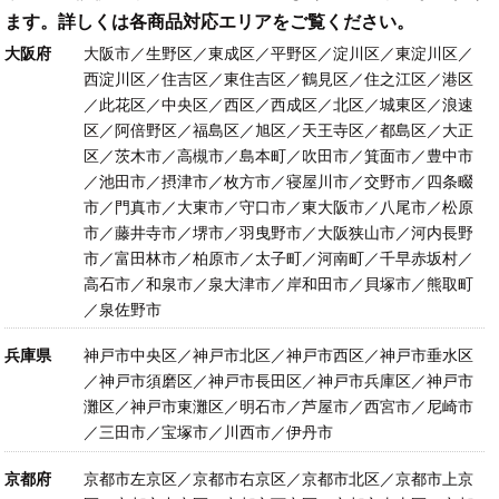
ます。詳しくは各商品対応エリアをご覧ください。
大阪府
大阪市／生野区／東成区／平野区／淀川区／東淀川区／
西淀川区／住吉区／東住吉区／鶴見区／住之江区／港区
／此花区／中央区／西区／西成区／北区／城東区／浪速
区／阿倍野区／福島区／旭区／天王寺区／都島区／大正
区／茨木市／高槻市／島本町／吹田市／箕面市／豊中市
／池田市／摂津市／枚方市／寝屋川市／交野市／四条畷
市／門真市／大東市／守口市／東大阪市／八尾市／松原
市／藤井寺市／堺市／羽曳野市／大阪狭山市／河内長野
市／富田林市／柏原市／太子町／河南町／千早赤坂村／
高石市／和泉市／泉大津市／岸和田市／貝塚市／熊取町
／泉佐野市
兵庫県
神戸市中央区／神戸市北区／神戸市西区／神戸市垂水区
／神戸市須磨区／神戸市長田区／神戸市兵庫区／神戸市
灘区／神戸市東灘区／明石市／芦屋市／西宮市／尼崎市
／三田市／宝塚市／川西市／伊丹市
京都府
京都市左京区／京都市右京区／京都市北区／京都市上京