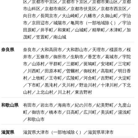
区／京都市中京区／京都市下京区／京都市東山区／京都
市山科区／京都市南区／京都市伏見区／京都市西京区／
向日市／長岡京市／大山崎町／八幡市／久御山町／宇治
市／京田辺市／城陽市／亀岡市（一部地域除く）／宇治
田原町／井手町／和東町／山城町／精華町／木津町／加
茂町／笠置町／南山城
奈良県
奈良市／大和高田市／大和郡山市／天理市／橿原市／桜
井市／五條市／御所市／生駒市／香芝市／葛城市／宇陀
市／山添村／平群町／三郷町／斑鳩町／安堵町／三宅町
／川西町／田原本町／曽爾村／御杖村／高取町／明日香
村／上牧町／王寺町／広陵町／河合町／吉野町／大淀町
／下市町／黒滝村／天川村／野迫川村／十津川村／下北
山村／上北山村／川上村／東吉野村
和歌山県
有田市／岩出市／海南市／紀の川市／紀美野町／九度山
町／御坊市／橋本市／日高町／広川町／美浜町／湯浅町
／和歌山市
滋賀県
滋賀県大津市（一部地域除く）／滋賀県草津市