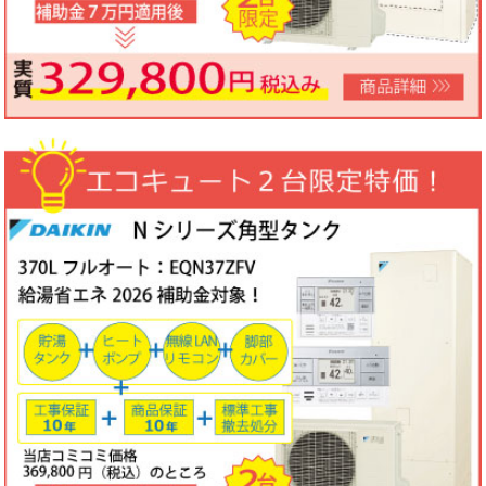
ノーリツビルトインコンロ「N3WV6M」工事費コミコミ特価！今
なら「ロティプレートS」プレゼント！
3台限定コミコミ価格
79,800円！
数量限定のため、なくなり次第終了となります。
2026年05月15日
目玉商品
パロマ屋外式エコジョーズふろ給湯器台数限定大特価！20号オート
FH-E2011SAWL(K)マルチリモコンセットMFC-250V・標準工事費
（処分込）10年商品・工事保証付
コミコミ価格136,800円～