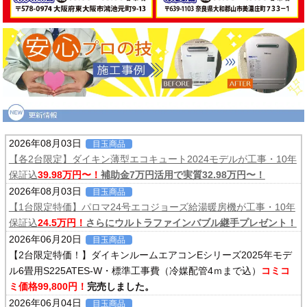
2026年08月03日
目玉商品
【各2台限定】ダイキン薄型エコキュート2024モデルが工事・10年
保証込
39.98万円〜！
補助金7万円活用で実質32.98万円〜！
2026年08月03日
目玉商品
【1台限定特価】パロマ24号エコジョーズ給湯暖房機が工事・10年
保証込
24.5万円！
さらにウルトラファインバブル継手プレゼント！
2026年06月20日
目玉商品
【2台限定特価！】ダイキンルームエアコンEシリーズ2025年モデ
ル6畳用S225ATES-W・標準工事費（冷媒配管4ｍまで込）
コミコ
ミ価格99,800円！
完売しました。
2026年06月04日
目玉商品