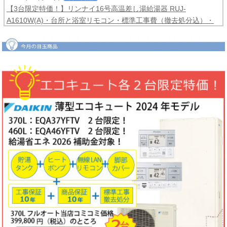
【3台限定特価！】リンナイ16号高温差し湯給湯器 RUJ-
A1610W(A)・台所と浴室リモコン・標準工事費（撤去処分込）・
メーカー保証3年間
コミコミ価格99,800円！
2026年06月04日
目玉商品
【2台限定特価！】ダイキンルームエアコンCXシリーズ2025年モ
デル6畳用S225ATCS-W・標準工事費（冷媒配管4ｍまで込）商品5
年保証付き
コミコミ価格128,000円！
2026年06月02日
キャンペーン
ノーリツでおトクに買替え！ノーリツ対象製品の購入・設置・アプ
リ接続で
現金最大35,000円
がもれなくもらえるキャッシュバックキ
ャンペーン2026第2弾。キャンペーン期間：2026年6月1日～12月
18日まで
2026年06月02日
目玉商品
【1台限定特価！】三菱ルームエアコン霧ヶ峰GVシリーズ10畳用
MSZ-GV2823-W・標準工事費（冷媒配管4ｍまで込）
コミコミ価格
99,800円！
完売しました
2026年05月22日
お知らせ
ノーリツ・リンナイ・パロマ製品の値上げに伴う価格改定について
2026年05月18日
目玉商品