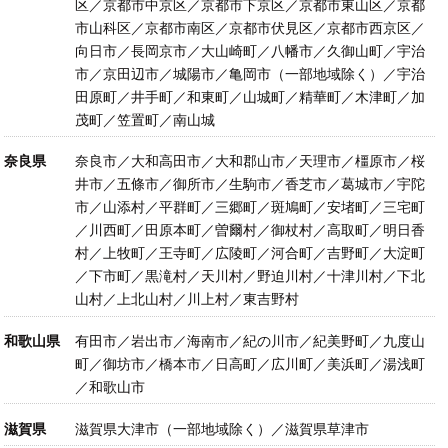
区／京都市中京区／京都市下京区／京都市東山区／京都
市山科区／京都市南区／京都市伏見区／京都市西京区／
向日市／長岡京市／大山崎町／八幡市／久御山町／宇治
市／京田辺市／城陽市／亀岡市（一部地域除く）／宇治
田原町／井手町／和東町／山城町／精華町／木津町／加
茂町／笠置町／南山城
奈良県
奈良市／大和高田市／大和郡山市／天理市／橿原市／桜
井市／五條市／御所市／生駒市／香芝市／葛城市／宇陀
市／山添村／平群町／三郷町／斑鳩町／安堵町／三宅町
／川西町／田原本町／曽爾村／御杖村／高取町／明日香
村／上牧町／王寺町／広陵町／河合町／吉野町／大淀町
／下市町／黒滝村／天川村／野迫川村／十津川村／下北
山村／上北山村／川上村／東吉野村
和歌山県
有田市／岩出市／海南市／紀の川市／紀美野町／九度山
町／御坊市／橋本市／日高町／広川町／美浜町／湯浅町
／和歌山市
滋賀県
滋賀県大津市（一部地域除く）／滋賀県草津市