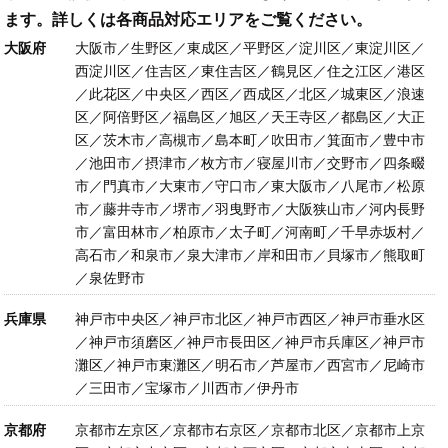
ます。詳しくは各商品対応エリアをご覧ください。
大阪府
大阪市／生野区／東成区／平野区／淀川区／東淀川区／
西淀川区／住吉区／東住吉区／鶴見区／住之江区／港区
／此花区／中央区／西区／西成区／北区／城東区／浪速
区／阿倍野区／福島区／旭区／天王寺区／都島区／大正
区／茨木市／高槻市／島本町／吹田市／箕面市／豊中市
／池田市／摂津市／枚方市／寝屋川市／交野市／四条畷
市／門真市／大東市／守口市／東大阪市／八尾市／松原
市／藤井寺市／堺市／羽曳野市／大阪狭山市／河内長野
市／富田林市／柏原市／太子町／河南町／千早赤坂村／
高石市／和泉市／泉大津市／岸和田市／貝塚市／熊取町
／泉佐野市
兵庫県
神戸市中央区／神戸市北区／神戸市西区／神戸市垂水区
／神戸市須磨区／神戸市長田区／神戸市兵庫区／神戸市
灘区／神戸市東灘区／明石市／芦屋市／西宮市／尼崎市
／三田市／宝塚市／川西市／伊丹市
京都府
京都市左京区／京都市右京区／京都市北区／京都市上京