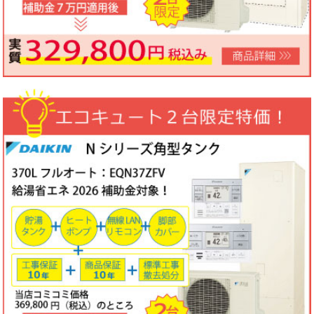
ノーリツビルトインコンロ「N3WV6M」工事費コミコミ特価！今
なら「ロティプレートS」プレゼント！
3台限定コミコミ価格
79,800円！
数量限定のため、なくなり次第終了となります。
2026年05月15日
目玉商品
パロマ屋外式エコジョーズふろ給湯器台数限定大特価！20号オート
FH-E2011SAWL(K)マルチリモコンセットMFC-250V・標準工事費
（処分込）10年商品・工事保証付
コミコミ価格136,800円～