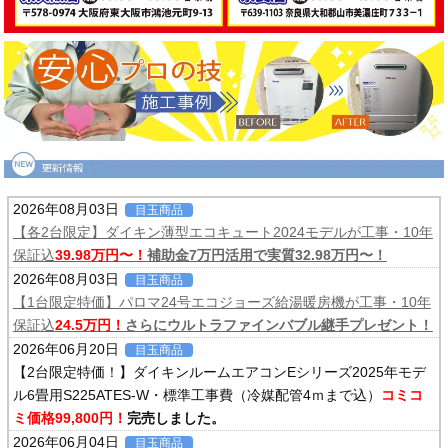
2026年08月03日
目玉商品
【各2台限定】ダイキン薄型エコキュート2024モデルが工事・10年
保証込
39.98万円〜！
補助金7万円活用で実質32.98万円〜！
2026年08月03日
目玉商品
【1台限定特価】パロマ24号エコジョーズ給湯暖房機が工事・10年
保証込
24.5万円！
さらにウルトラファインバブル継手プレゼント！
2026年06月20日
目玉商品
【2台限定特価！】ダイキンルームエアコンEシリーズ2025年モデ
ル6畳用S225ATES-W・標準工事費（冷媒配管4ｍまで込）
コミコ
ミ価格99,800円！
完売しました。
2026年06月04日
目玉商品