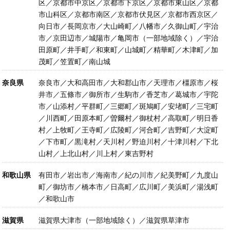
区／京都市中京区／京都市下京区／京都市東山区／京都
市山科区／京都市南区／京都市伏見区／京都市西京区／
向日市／長岡京市／大山崎町／八幡市／久御山町／宇治
市／京田辺市／城陽市／亀岡市（一部地域除く）／宇治
田原町／井手町／和東町／山城町／精華町／木津町／加
茂町／笠置町／南山城
奈良県
奈良市／大和高田市／大和郡山市／天理市／橿原市／桜
井市／五條市／御所市／生駒市／香芝市／葛城市／宇陀
市／山添村／平群町／三郷町／斑鳩町／安堵町／三宅町
／川西町／田原本町／曽爾村／御杖村／高取町／明日香
村／上牧町／王寺町／広陵町／河合町／吉野町／大淀町
／下市町／黒滝村／天川村／野迫川村／十津川村／下北
山村／上北山村／川上村／東吉野村
和歌山県
有田市／岩出市／海南市／紀の川市／紀美野町／九度山
町／御坊市／橋本市／日高町／広川町／美浜町／湯浅町
／和歌山市
滋賀県
滋賀県大津市（一部地域除く）／滋賀県草津市