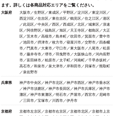
ます。詳しくは各商品対応エリアをご覧ください。
大阪府
大阪市／生野区／東成区／平野区／淀川区／東淀川区／
西淀川区／住吉区／東住吉区／鶴見区／住之江区／港区
／此花区／中央区／西区／西成区／北区／城東区／浪速
区／阿倍野区／福島区／旭区／天王寺区／都島区／大正
区／茨木市／高槻市／島本町／吹田市／箕面市／豊中市
／池田市／摂津市／枚方市／寝屋川市／交野市／四条畷
市／門真市／大東市／守口市／東大阪市／八尾市／松原
市／藤井寺市／堺市／羽曳野市／大阪狭山市／河内長野
市／富田林市／柏原市／太子町／河南町／千早赤坂村／
高石市／和泉市／泉大津市／岸和田市／貝塚市／熊取町
／泉佐野市
兵庫県
神戸市中央区／神戸市北区／神戸市西区／神戸市垂水区
／神戸市須磨区／神戸市長田区／神戸市兵庫区／神戸市
灘区／神戸市東灘区／明石市／芦屋市／西宮市／尼崎市
／三田市／宝塚市／川西市／伊丹市
京都府
京都市左京区／京都市右京区／京都市北区／京都市上京