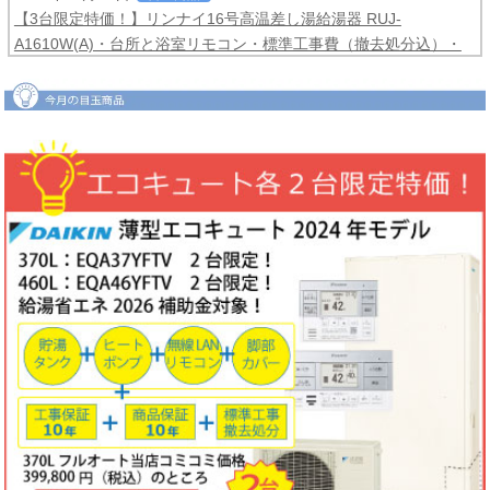
【3台限定特価！】リンナイ16号高温差し湯給湯器 RUJ-
A1610W(A)・台所と浴室リモコン・標準工事費（撤去処分込）・
メーカー保証3年間
コミコミ価格99,800円！
2026年06月04日
目玉商品
【2台限定特価！】ダイキンルームエアコンCXシリーズ2025年モ
デル6畳用S225ATCS-W・標準工事費（冷媒配管4ｍまで込）商品5
年保証付き
コミコミ価格128,000円！
2026年06月02日
キャンペーン
ノーリツでおトクに買替え！ノーリツ対象製品の購入・設置・アプ
リ接続で
現金最大35,000円
がもれなくもらえるキャッシュバックキ
ャンペーン2026第2弾。キャンペーン期間：2026年6月1日～12月
18日まで
2026年06月02日
目玉商品
【1台限定特価！】三菱ルームエアコン霧ヶ峰GVシリーズ10畳用
MSZ-GV2823-W・標準工事費（冷媒配管4ｍまで込）
コミコミ価格
99,800円！
完売しました
2026年05月22日
お知らせ
ノーリツ・リンナイ・パロマ製品の値上げに伴う価格改定について
2026年05月18日
目玉商品