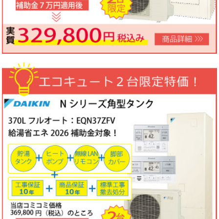
ノーリツビルトインコンロ「N3WV6M」工事費コミコミ特価！今
なら「ロティプレートS」プレゼント！
3台限定コミコミ価格
79,800円！
数量限定のため、なくなり次第終了となります。
2026年05月15日
目玉商品
パロマ屋外式エコジョーズふろ給湯器台数限定大特価！20号オート
FH-E2011SAWL(K)マルチリモコンセットMFC-250V・標準工事費
（処分込）10年商品・工事保証付
コミコミ価格136,800円～