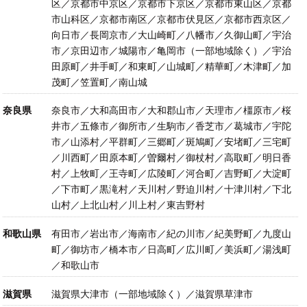
区／京都市中京区／京都市下京区／京都市東山区／京都
市山科区／京都市南区／京都市伏見区／京都市西京区／
向日市／長岡京市／大山崎町／八幡市／久御山町／宇治
市／京田辺市／城陽市／亀岡市（一部地域除く）／宇治
田原町／井手町／和東町／山城町／精華町／木津町／加
茂町／笠置町／南山城
奈良県
奈良市／大和高田市／大和郡山市／天理市／橿原市／桜
井市／五條市／御所市／生駒市／香芝市／葛城市／宇陀
市／山添村／平群町／三郷町／斑鳩町／安堵町／三宅町
／川西町／田原本町／曽爾村／御杖村／高取町／明日香
村／上牧町／王寺町／広陵町／河合町／吉野町／大淀町
／下市町／黒滝村／天川村／野迫川村／十津川村／下北
山村／上北山村／川上村／東吉野村
和歌山県
有田市／岩出市／海南市／紀の川市／紀美野町／九度山
町／御坊市／橋本市／日高町／広川町／美浜町／湯浅町
／和歌山市
滋賀県
滋賀県大津市（一部地域除く）／滋賀県草津市