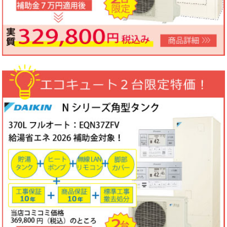
ノーリツビルトインコンロ「N3WV6M」工事費コミコミ特価！今
なら「ロティプレートS」プレゼント！
3台限定コミコミ価格
79,800円！
数量限定のため、なくなり次第終了となります。
2026年05月15日
目玉商品
パロマ屋外式エコジョーズふろ給湯器台数限定大特価！20号オート
FH-E2011SAWL(K)マルチリモコンセットMFC-250V・標準工事費
（処分込）10年商品・工事保証付
コミコミ価格136,800円～