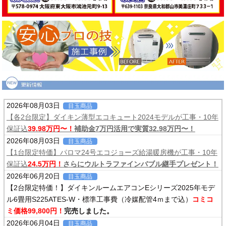
2026年08月03日
目玉商品
【各2台限定】ダイキン薄型エコキュート2024モデルが工事・10年
保証込
39.98万円〜！
補助金7万円活用で実質32.98万円〜！
2026年08月03日
目玉商品
【1台限定特価】パロマ24号エコジョーズ給湯暖房機が工事・10年
保証込
24.5万円！
さらにウルトラファインバブル継手プレゼント！
2026年06月20日
目玉商品
【2台限定特価！】ダイキンルームエアコンEシリーズ2025年モデ
ル6畳用S225ATES-W・標準工事費（冷媒配管4ｍまで込）
コミコ
ミ価格99,800円！
完売しました。
2026年06月04日
目玉商品