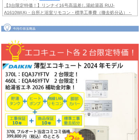
【3台限定特価！】リンナイ16号高温差し湯給湯器 RUJ-
A1610W(A)・台所と浴室リモコン・標準工事費（撤去処分込）・
メーカー保証3年間
コミコミ価格99,800円！
2026年06月04日
目玉商品
【2台限定特価！】ダイキンルームエアコンCXシリーズ2025年モ
デル6畳用S225ATCS-W・標準工事費（冷媒配管4ｍまで込）商品5
年保証付き
コミコミ価格128,000円！
2026年06月02日
キャンペーン
ノーリツでおトクに買替え！ノーリツ対象製品の購入・設置・アプ
リ接続で
現金最大35,000円
がもれなくもらえるキャッシュバックキ
ャンペーン2026第2弾。キャンペーン期間：2026年6月1日～12月
18日まで
2026年06月02日
目玉商品
【1台限定特価！】三菱ルームエアコン霧ヶ峰GVシリーズ10畳用
MSZ-GV2823-W・標準工事費（冷媒配管4ｍまで込）
コミコミ価格
99,800円！
完売しました
2026年05月22日
お知らせ
ノーリツ・リンナイ・パロマ製品の値上げに伴う価格改定について
2026年05月18日
目玉商品