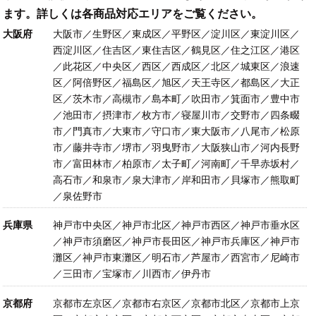
ます。詳しくは各商品対応エリアをご覧ください。
大阪府
大阪市／生野区／東成区／平野区／淀川区／東淀川区／
西淀川区／住吉区／東住吉区／鶴見区／住之江区／港区
／此花区／中央区／西区／西成区／北区／城東区／浪速
区／阿倍野区／福島区／旭区／天王寺区／都島区／大正
区／茨木市／高槻市／島本町／吹田市／箕面市／豊中市
／池田市／摂津市／枚方市／寝屋川市／交野市／四条畷
市／門真市／大東市／守口市／東大阪市／八尾市／松原
市／藤井寺市／堺市／羽曳野市／大阪狭山市／河内長野
市／富田林市／柏原市／太子町／河南町／千早赤坂村／
高石市／和泉市／泉大津市／岸和田市／貝塚市／熊取町
／泉佐野市
兵庫県
神戸市中央区／神戸市北区／神戸市西区／神戸市垂水区
／神戸市須磨区／神戸市長田区／神戸市兵庫区／神戸市
灘区／神戸市東灘区／明石市／芦屋市／西宮市／尼崎市
／三田市／宝塚市／川西市／伊丹市
京都府
京都市左京区／京都市右京区／京都市北区／京都市上京