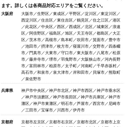
ます。詳しくは各商品対応エリアをご覧ください。
大阪府
大阪市／生野区／東成区／平野区／淀川区／東淀川区／
西淀川区／住吉区／東住吉区／鶴見区／住之江区／港区
／此花区／中央区／西区／西成区／北区／城東区／浪速
区／阿倍野区／福島区／旭区／天王寺区／都島区／大正
区／茨木市／高槻市／島本町／吹田市／箕面市／豊中市
／池田市／摂津市／枚方市／寝屋川市／交野市／四条畷
市／門真市／大東市／守口市／東大阪市／八尾市／松原
市／藤井寺市／堺市／羽曳野市／大阪狭山市／河内長野
市／富田林市／柏原市／太子町／河南町／千早赤坂村／
高石市／和泉市／泉大津市／岸和田市／貝塚市／熊取町
／泉佐野市
兵庫県
神戸市中央区／神戸市北区／神戸市西区／神戸市垂水区
／神戸市須磨区／神戸市長田区／神戸市兵庫区／神戸市
灘区／神戸市東灘区／明石市／芦屋市／西宮市／尼崎市
／三田市／宝塚市／川西市／伊丹市
京都府
京都市左京区／京都市右京区／京都市北区／京都市上京