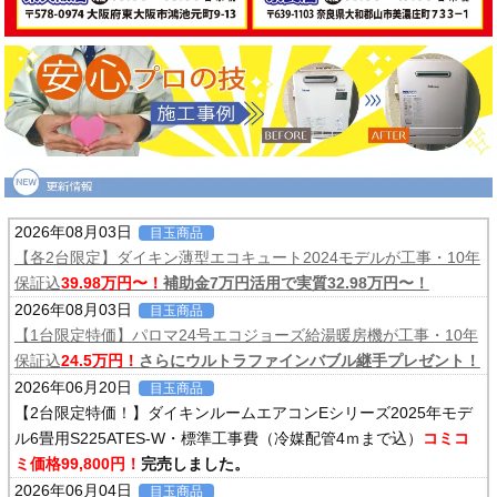
2026年08月03日
目玉商品
【各2台限定】ダイキン薄型エコキュート2024モデルが工事・10年
保証込
39.98万円〜！
補助金7万円活用で実質32.98万円〜！
2026年08月03日
目玉商品
【1台限定特価】パロマ24号エコジョーズ給湯暖房機が工事・10年
保証込
24.5万円！
さらにウルトラファインバブル継手プレゼント！
2026年06月20日
目玉商品
【2台限定特価！】ダイキンルームエアコンEシリーズ2025年モデ
ル6畳用S225ATES-W・標準工事費（冷媒配管4ｍまで込）
コミコ
ミ価格99,800円！
完売しました。
2026年06月04日
目玉商品