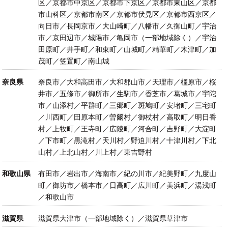
区／京都市中京区／京都市下京区／京都市東山区／京都
市山科区／京都市南区／京都市伏見区／京都市西京区／
向日市／長岡京市／大山崎町／八幡市／久御山町／宇治
市／京田辺市／城陽市／亀岡市（一部地域除く）／宇治
田原町／井手町／和東町／山城町／精華町／木津町／加
茂町／笠置町／南山城
奈良県
奈良市／大和高田市／大和郡山市／天理市／橿原市／桜
井市／五條市／御所市／生駒市／香芝市／葛城市／宇陀
市／山添村／平群町／三郷町／斑鳩町／安堵町／三宅町
／川西町／田原本町／曽爾村／御杖村／高取町／明日香
村／上牧町／王寺町／広陵町／河合町／吉野町／大淀町
／下市町／黒滝村／天川村／野迫川村／十津川村／下北
山村／上北山村／川上村／東吉野村
和歌山県
有田市／岩出市／海南市／紀の川市／紀美野町／九度山
町／御坊市／橋本市／日高町／広川町／美浜町／湯浅町
／和歌山市
滋賀県
滋賀県大津市（一部地域除く）／滋賀県草津市