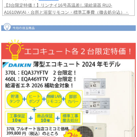
【3台限定特価！】リンナイ16号高温差し湯給湯器 RUJ-
A1610W(A)・台所と浴室リモコン・標準工事費（撤去処分込）・
メーカー保証3年間
コミコミ価格99,800円！
2026年06月04日
目玉商品
【2台限定特価！】ダイキンルームエアコンCXシリーズ2025年モ
デル6畳用S225ATCS-W・標準工事費（冷媒配管4ｍまで込）商品5
年保証付き
コミコミ価格128,000円！
2026年06月02日
キャンペーン
ノーリツでおトクに買替え！ノーリツ対象製品の購入・設置・アプ
リ接続で
現金最大35,000円
がもれなくもらえるキャッシュバックキ
ャンペーン2026第2弾。キャンペーン期間：2026年6月1日～12月
18日まで
2026年06月02日
目玉商品
【1台限定特価！】三菱ルームエアコン霧ヶ峰GVシリーズ10畳用
MSZ-GV2823-W・標準工事費（冷媒配管4ｍまで込）
コミコミ価格
99,800円！
完売しました
2026年05月22日
お知らせ
ノーリツ・リンナイ・パロマ製品の値上げに伴う価格改定について
2026年05月18日
目玉商品