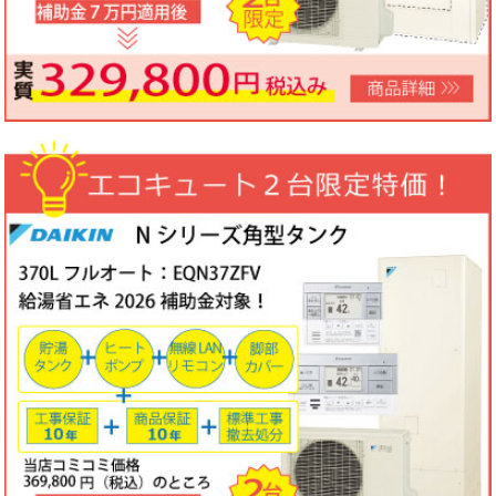
ノーリツビルトインコンロ「N3WV6M」工事費コミコミ特価！今
なら「ロティプレートS」プレゼント！
3台限定コミコミ価格
79,800円！
数量限定のため、なくなり次第終了となります。
2026年05月15日
目玉商品
パロマ屋外式エコジョーズふろ給湯器台数限定大特価！20号オート
FH-E2011SAWL(K)マルチリモコンセットMFC-250V・標準工事費
（処分込）10年商品・工事保証付
コミコミ価格136,800円～