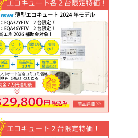
限定特価！】三菱ルームエアコン霧ヶ峰GVシリーズ10畳用 MSZ-GV28
800円！
完売しました
年05月22日
お知らせ
ツ・リンナイ・パロマ製品の値上げに伴う価格改定について
年05月18日
目玉商品
ツビルトインコンロ「N3WV6M」工事費コミコミ特価！今なら「ロテ
0円！
数量限定のため、なくなり次第終了となります。
年05月15日
目玉商品
屋外式エコジョーズふろ給湯器台数限定大特価！20号オートFH-E2011SA
処分込）10年商品・工事保証付
コミコミ価格136,800円～