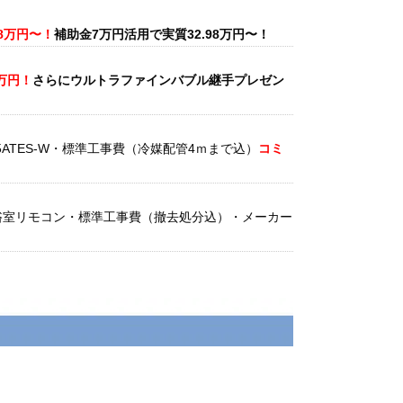
98万円〜！
補助金7万円活用で実質32.98万円〜！
5万円！
さらにウルトラファインバブル継手プレゼン
5ATES-W・標準工事費（冷媒配管4ｍまで込）
コミ
台所と浴室リモコン・標準工事費（撤去処分込）・メーカー
25ATCS-W・標準工事費（冷媒配管4ｍまで込）商品
金最大35,000円
がもれなくもらえるキャッシュバッ
で