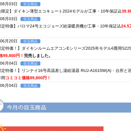
年08月03日
目玉商品
台限定】ダイキン薄型エコキュート2024モデルが工事・10年保証込
39.
年08月03日
目玉商品
限定特価】パロマ24号エコジョーズ給湯暖房機が工事・10年保証込
24.
年06月20日
目玉商品
限定特価！】ダイキンルームエアコンEシリーズ2025年モデル6畳用S22
99,800円！
完売しました。
年06月04日
目玉商品
限定特価！】リンナイ16号高温差し湯給湯器 RUJ-A1610W(A)・
年間
コミコミ価格99,800円！
年06月04日
目玉商品
限定特価！】ダイキンルームエアコンCXシリーズ2025年モデル6畳用S2
証付き
コミコミ価格128,000円！
年06月02日
キャンペーン
ツでおトクに買替え！ノーリツ対象製品の購入・設置・アプリ接続で
現
ンペーン2026第2弾。キャンペーン期間：2026年6月1日～12月18日ま
年06月02日
目玉商品