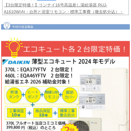
【3台限定特価！】リンナイ16号高温差し湯給湯器 RUJ-
A1610W(A)・台所と浴室リモコン・標準工事費（撤去処分込）・
メーカー保証3年間
コミコミ価格99,800円！
2026年06月04日
目玉商品
【2台限定特価！】ダイキンルームエアコンCXシリーズ2025年モ
デル6畳用S225ATCS-W・標準工事費（冷媒配管4ｍまで込）商品5
年保証付き
コミコミ価格128,000円！
2026年06月02日
キャンペーン
ノーリツでおトクに買替え！ノーリツ対象製品の購入・設置・アプ
リ接続で
現金最大35,000円
がもれなくもらえるキャッシュバックキ
ャンペーン2026第2弾。キャンペーン期間：2026年6月1日～12月
18日まで
2026年06月02日
目玉商品
【1台限定特価！】三菱ルームエアコン霧ヶ峰GVシリーズ10畳用
MSZ-GV2823-W・標準工事費（冷媒配管4ｍまで込）
コミコミ価格
99,800円！
完売しました
2026年05月22日
お知らせ
ノーリツ・リンナイ・パロマ製品の値上げに伴う価格改定について
2026年05月18日
目玉商品