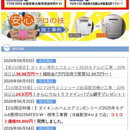
2026年08月03日
目玉商品
【各2台限定】ダイキン薄型エコキュート2024モデルが工事・10年
保証込
39.98万円〜！
補助金7万円活用で実質32.98万円〜！
2026年08月03日
目玉商品
【1台限定特価】パロマ24号エコジョーズ給湯暖房機が工事・10年
保証込
24.5万円！
さらにウルトラファインバブル継手プレゼント！
2026年06月20日
目玉商品
【2台限定特価！】ダイキンルームエアコンEシリーズ2025年モデ
ル6畳用S225ATES-W・標準工事費（冷媒配管4ｍまで込）
コミコ
ミ価格99,800円！
完売しました。
2026年06月04日
目玉商品