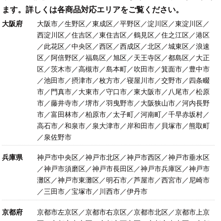
ます。詳しくは各商品対応エリアをご覧ください。
大阪府
大阪市／生野区／東成区／平野区／淀川区／東淀川区／
西淀川区／住吉区／東住吉区／鶴見区／住之江区／港区
／此花区／中央区／西区／西成区／北区／城東区／浪速
区／阿倍野区／福島区／旭区／天王寺区／都島区／大正
区／茨木市／高槻市／島本町／吹田市／箕面市／豊中市
／池田市／摂津市／枚方市／寝屋川市／交野市／四条畷
市／門真市／大東市／守口市／東大阪市／八尾市／松原
市／藤井寺市／堺市／羽曳野市／大阪狭山市／河内長野
市／富田林市／柏原市／太子町／河南町／千早赤坂村／
高石市／和泉市／泉大津市／岸和田市／貝塚市／熊取町
／泉佐野市
兵庫県
神戸市中央区／神戸市北区／神戸市西区／神戸市垂水区
／神戸市須磨区／神戸市長田区／神戸市兵庫区／神戸市
灘区／神戸市東灘区／明石市／芦屋市／西宮市／尼崎市
／三田市／宝塚市／川西市／伊丹市
京都府
京都市左京区／京都市右京区／京都市北区／京都市上京