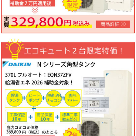
ノーリツビルトインコンロ「N3WV6M」工事費コミコミ特価！今
なら「ロティプレートS」プレゼント！
3台限定コミコミ価格
79,800円！
数量限定のため、なくなり次第終了となります。
2026年05月15日
目玉商品
パロマ屋外式エコジョーズふろ給湯器台数限定大特価！20号オート
FH-E2011SAWL(K)マルチリモコンセットMFC-250V・標準工事費
（処分込）10年商品・工事保証付
コミコミ価格136,800円～