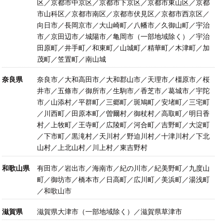
区／京都市中京区／京都市下京区／京都市東山区／京都
市山科区／京都市南区／京都市伏見区／京都市西京区／
向日市／長岡京市／大山崎町／八幡市／久御山町／宇治
市／京田辺市／城陽市／亀岡市（一部地域除く）／宇治
田原町／井手町／和東町／山城町／精華町／木津町／加
茂町／笠置町／南山城
奈良県
奈良市／大和高田市／大和郡山市／天理市／橿原市／桜
井市／五條市／御所市／生駒市／香芝市／葛城市／宇陀
市／山添村／平群町／三郷町／斑鳩町／安堵町／三宅町
／川西町／田原本町／曽爾村／御杖村／高取町／明日香
村／上牧町／王寺町／広陵町／河合町／吉野町／大淀町
／下市町／黒滝村／天川村／野迫川村／十津川村／下北
山村／上北山村／川上村／東吉野村
和歌山県
有田市／岩出市／海南市／紀の川市／紀美野町／九度山
町／御坊市／橋本市／日高町／広川町／美浜町／湯浅町
／和歌山市
滋賀県
滋賀県大津市（一部地域除く）／滋賀県草津市