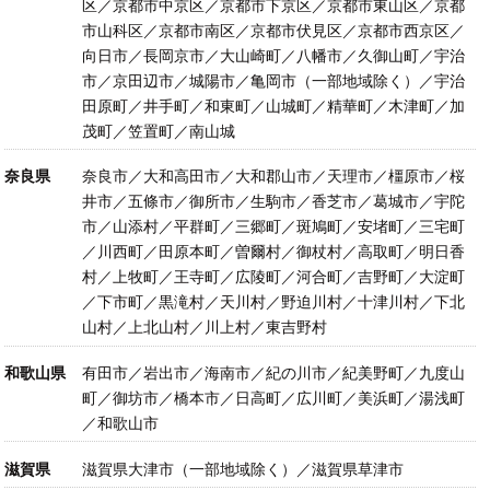
区／京都市中京区／京都市下京区／京都市東山区／京都
市山科区／京都市南区／京都市伏見区／京都市西京区／
向日市／長岡京市／大山崎町／八幡市／久御山町／宇治
市／京田辺市／城陽市／亀岡市（一部地域除く）／宇治
田原町／井手町／和東町／山城町／精華町／木津町／加
茂町／笠置町／南山城
奈良県
奈良市／大和高田市／大和郡山市／天理市／橿原市／桜
井市／五條市／御所市／生駒市／香芝市／葛城市／宇陀
市／山添村／平群町／三郷町／斑鳩町／安堵町／三宅町
／川西町／田原本町／曽爾村／御杖村／高取町／明日香
村／上牧町／王寺町／広陵町／河合町／吉野町／大淀町
／下市町／黒滝村／天川村／野迫川村／十津川村／下北
山村／上北山村／川上村／東吉野村
和歌山県
有田市／岩出市／海南市／紀の川市／紀美野町／九度山
町／御坊市／橋本市／日高町／広川町／美浜町／湯浅町
／和歌山市
滋賀県
滋賀県大津市（一部地域除く）／滋賀県草津市