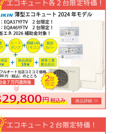
限定特価！】三菱ルームエアコン霧ヶ峰GVシリーズ10畳用 MSZ-GV28
800円！
完売しました
年05月22日
お知らせ
ツ・リンナイ・パロマ製品の値上げに伴う価格改定について
年05月18日
目玉商品
ツビルトインコンロ「N3WV6M」工事費コミコミ特価！今なら「ロテ
0円！
数量限定のため、なくなり次第終了となります。
年05月15日
目玉商品
屋外式エコジョーズふろ給湯器台数限定大特価！20号オートFH-E2011SA
処分込）10年商品・工事保証付
コミコミ価格136,800円～