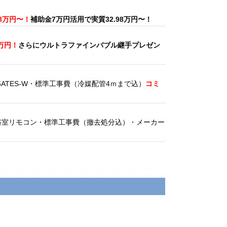
98万円〜！
補助金7万円活用で実質32.98万円〜！
5万円！
さらにウルトラファインバブル継手プレゼン
5ATES-W・標準工事費（冷媒配管4ｍまで込）
コミ
台所と浴室リモコン・標準工事費（撤去処分込）・メーカー
25ATCS-W・標準工事費（冷媒配管4ｍまで込）商品
金最大35,000円
がもれなくもらえるキャッシュバッ
で