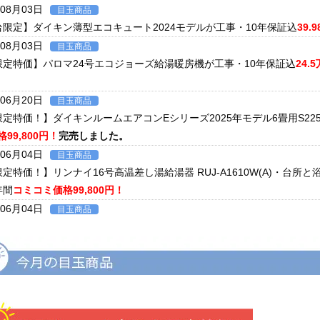
年08月03日
目玉商品
台限定】ダイキン薄型エコキュート2024モデルが工事・10年保証込
39.
年08月03日
目玉商品
限定特価】パロマ24号エコジョーズ給湯暖房機が工事・10年保証込
24.
年06月20日
目玉商品
限定特価！】ダイキンルームエアコンEシリーズ2025年モデル6畳用S22
99,800円！
完売しました。
年06月04日
目玉商品
限定特価！】リンナイ16号高温差し湯給湯器 RUJ-A1610W(A)・
年間
コミコミ価格99,800円！
年06月04日
目玉商品
限定特価！】ダイキンルームエアコンCXシリーズ2025年モデル6畳用S2
証付き
コミコミ価格128,000円！
年06月02日
キャンペーン
ツでおトクに買替え！ノーリツ対象製品の購入・設置・アプリ接続で
現
ンペーン2026第2弾。キャンペーン期間：2026年6月1日～12月18日ま
年06月02日
目玉商品