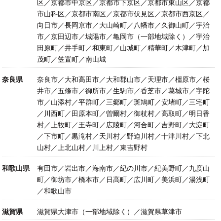
区／京都市中京区／京都市下京区／京都市東山区／京都
市山科区／京都市南区／京都市伏見区／京都市西京区／
向日市／長岡京市／大山崎町／八幡市／久御山町／宇治
市／京田辺市／城陽市／亀岡市（一部地域除く）／宇治
田原町／井手町／和東町／山城町／精華町／木津町／加
茂町／笠置町／南山城
奈良県
奈良市／大和高田市／大和郡山市／天理市／橿原市／桜
井市／五條市／御所市／生駒市／香芝市／葛城市／宇陀
市／山添村／平群町／三郷町／斑鳩町／安堵町／三宅町
／川西町／田原本町／曽爾村／御杖村／高取町／明日香
村／上牧町／王寺町／広陵町／河合町／吉野町／大淀町
／下市町／黒滝村／天川村／野迫川村／十津川村／下北
山村／上北山村／川上村／東吉野村
和歌山県
有田市／岩出市／海南市／紀の川市／紀美野町／九度山
町／御坊市／橋本市／日高町／広川町／美浜町／湯浅町
／和歌山市
滋賀県
滋賀県大津市（一部地域除く）／滋賀県草津市