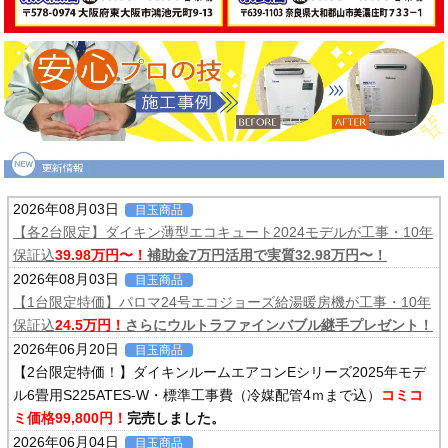
2026年08月03日
目玉商品
【各2台限定】ダイキン薄型エコキュート2024モデルが工事・10年
保証込
39.98万円〜！
補助金7万円活用で実質32.98万円〜！
2026年08月03日
目玉商品
【1台限定特価】パロマ24号エコジョーズ給湯暖房機が工事・10年
保証込
24.5万円！
さらにウルトラファインバブル継手プレゼント！
2026年06月20日
目玉商品
【2台限定特価！】ダイキンルームエアコンEシリーズ2025年モデ
ル6畳用S225ATES-W・標準工事費（冷媒配管4ｍまで込）
コミコ
ミ価格99,800円！
完売しました。
2026年06月04日
目玉商品