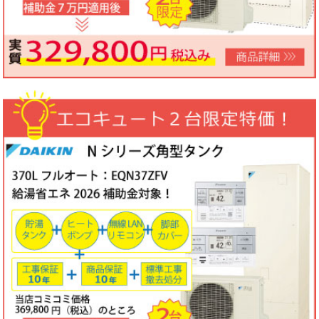
ノーリツビルトインコンロ「N3WV6M」工事費コミコミ特価！今
なら「ロティプレートS」プレゼント！
3台限定コミコミ価格
79,800円！
数量限定のため、なくなり次第終了となります。
2026年05月15日
目玉商品
パロマ屋外式エコジョーズふろ給湯器台数限定大特価！20号オート
FH-E2011SAWL(K)マルチリモコンセットMFC-250V・標準工事費
（処分込）10年商品・工事保証付
コミコミ価格136,800円～