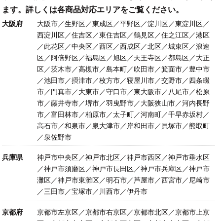
ます。詳しくは各商品対応エリアをご覧ください。
大阪府
大阪市／生野区／東成区／平野区／淀川区／東淀川区／
西淀川区／住吉区／東住吉区／鶴見区／住之江区／港区
／此花区／中央区／西区／西成区／北区／城東区／浪速
区／阿倍野区／福島区／旭区／天王寺区／都島区／大正
区／茨木市／高槻市／島本町／吹田市／箕面市／豊中市
／池田市／摂津市／枚方市／寝屋川市／交野市／四条畷
市／門真市／大東市／守口市／東大阪市／八尾市／松原
市／藤井寺市／堺市／羽曳野市／大阪狭山市／河内長野
市／富田林市／柏原市／太子町／河南町／千早赤坂村／
高石市／和泉市／泉大津市／岸和田市／貝塚市／熊取町
／泉佐野市
兵庫県
神戸市中央区／神戸市北区／神戸市西区／神戸市垂水区
／神戸市須磨区／神戸市長田区／神戸市兵庫区／神戸市
灘区／神戸市東灘区／明石市／芦屋市／西宮市／尼崎市
／三田市／宝塚市／川西市／伊丹市
京都府
京都市左京区／京都市右京区／京都市北区／京都市上京