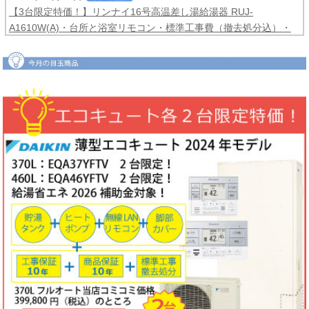
【3台限定特価！】リンナイ16号高温差し湯給湯器 RUJ-
A1610W(A)・台所と浴室リモコン・標準工事費（撤去処分込）・
メーカー保証3年間
コミコミ価格99,800円！
2026年06月04日
目玉商品
【2台限定特価！】ダイキンルームエアコンCXシリーズ2025年モ
デル6畳用S225ATCS-W・標準工事費（冷媒配管4ｍまで込）商品5
年保証付き
コミコミ価格128,000円！
2026年06月02日
キャンペーン
ノーリツでおトクに買替え！ノーリツ対象製品の購入・設置・アプ
リ接続で
現金最大35,000円
がもれなくもらえるキャッシュバックキ
ャンペーン2026第2弾。キャンペーン期間：2026年6月1日～12月
18日まで
2026年06月02日
目玉商品
【1台限定特価！】三菱ルームエアコン霧ヶ峰GVシリーズ10畳用
MSZ-GV2823-W・標準工事費（冷媒配管4ｍまで込）
コミコミ価格
99,800円！
完売しました
2026年05月22日
お知らせ
ノーリツ・リンナイ・パロマ製品の値上げに伴う価格改定について
2026年05月18日
目玉商品