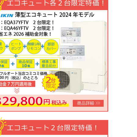
限定特価！】三菱ルームエアコン霧ヶ峰GVシリーズ10畳用 MSZ-GV28
800円！
完売しました
年05月22日
お知らせ
ツ・リンナイ・パロマ製品の値上げに伴う価格改定について
年05月18日
目玉商品
ツビルトインコンロ「N3WV6M」工事費コミコミ特価！今なら「ロテ
0円！
数量限定のため、なくなり次第終了となります。
年05月15日
目玉商品
屋外式エコジョーズふろ給湯器台数限定大特価！20号オートFH-E2011SA
処分込）10年商品・工事保証付
コミコミ価格136,800円～