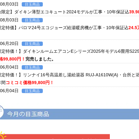
年08月03日
目玉商品
台限定】ダイキン薄型エコキュート2024モデルが工事・10年保証込
39.
年08月03日
目玉商品
限定特価】パロマ24号エコジョーズ給湯暖房機が工事・10年保証込
24.
年06月20日
目玉商品
限定特価！】ダイキンルームエアコンEシリーズ2025年モデル6畳用S22
99,800円！
完売しました。
年06月04日
目玉商品
限定特価！】リンナイ16号高温差し湯給湯器 RUJ-A1610W(A)・
年間
コミコミ価格99,800円！
年06月04日
目玉商品
限定特価！】ダイキンルームエアコンCXシリーズ2025年モデル6畳用S2
証付き
コミコミ価格128,000円！
年06月02日
キャンペーン
ツでおトクに買替え！ノーリツ対象製品の購入・設置・アプリ接続で
現
ンペーン2026第2弾。キャンペーン期間：2026年6月1日～12月18日ま
年06月02日
目玉商品