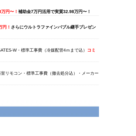
98万円〜！
補助金7万円活用で実質32.98万円〜！
5万円！
さらにウルトラファインバブル継手プレゼン
5ATES-W・標準工事費（冷媒配管4ｍまで込）
コミ
台所と浴室リモコン・標準工事費（撤去処分込）・メーカー
25ATCS-W・標準工事費（冷媒配管4ｍまで込）商品
金最大35,000円
がもれなくもらえるキャッシュバッ
で