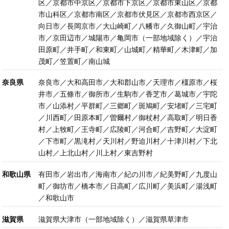
区／京都市中京区／京都市下京区／京都市東山区／京都
市山科区／京都市南区／京都市伏見区／京都市西京区／
向日市／長岡京市／大山崎町／八幡市／久御山町／宇治
市／京田辺市／城陽市／亀岡市（一部地域除く）／宇治
田原町／井手町／和東町／山城町／精華町／木津町／加
茂町／笠置町／南山城
奈良県
奈良市／大和高田市／大和郡山市／天理市／橿原市／桜
井市／五條市／御所市／生駒市／香芝市／葛城市／宇陀
市／山添村／平群町／三郷町／斑鳩町／安堵町／三宅町
／川西町／田原本町／曽爾村／御杖村／高取町／明日香
村／上牧町／王寺町／広陵町／河合町／吉野町／大淀町
／下市町／黒滝村／天川村／野迫川村／十津川村／下北
山村／上北山村／川上村／東吉野村
和歌山県
有田市／岩出市／海南市／紀の川市／紀美野町／九度山
町／御坊市／橋本市／日高町／広川町／美浜町／湯浅町
／和歌山市
滋賀県
滋賀県大津市（一部地域除く）／滋賀県草津市