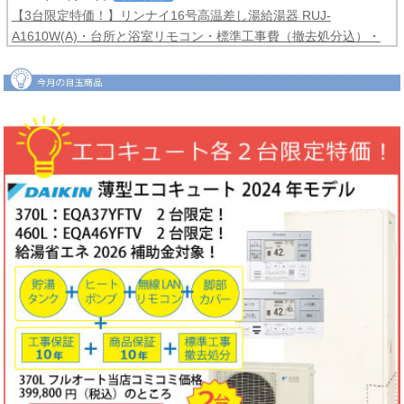
【3台限定特価！】リンナイ16号高温差し湯給湯器 RUJ-
A1610W(A)・台所と浴室リモコン・標準工事費（撤去処分込）・
メーカー保証3年間
コミコミ価格99,800円！
2026年06月04日
目玉商品
【2台限定特価！】ダイキンルームエアコンCXシリーズ2025年モ
デル6畳用S225ATCS-W・標準工事費（冷媒配管4ｍまで込）商品5
年保証付き
コミコミ価格128,000円！
2026年06月02日
キャンペーン
ノーリツでおトクに買替え！ノーリツ対象製品の購入・設置・アプ
リ接続で
現金最大35,000円
がもれなくもらえるキャッシュバックキ
ャンペーン2026第2弾。キャンペーン期間：2026年6月1日～12月
18日まで
2026年06月02日
目玉商品
【1台限定特価！】三菱ルームエアコン霧ヶ峰GVシリーズ10畳用
MSZ-GV2823-W・標準工事費（冷媒配管4ｍまで込）
コミコミ価格
99,800円！
完売しました
2026年05月22日
お知らせ
ノーリツ・リンナイ・パロマ製品の値上げに伴う価格改定について
2026年05月18日
目玉商品