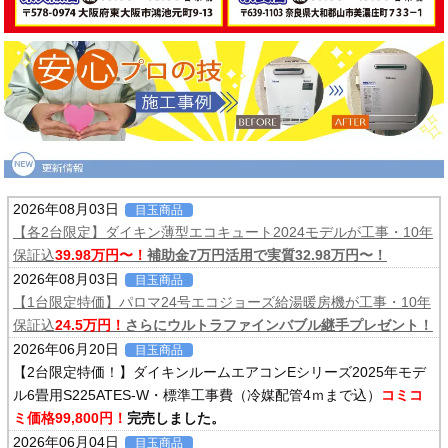
2026年08月03日
目玉商品
【各2台限定】ダイキン薄型エコキュート2024モデルが工事・10年
保証込
39.98万円〜！
補助金7万円活用で実質32.98万円〜！
2026年08月03日
目玉商品
【1台限定特価】パロマ24号エコジョーズ給湯暖房機が工事・10年
保証込
24.5万円！
さらにウルトラファインバブル継手プレゼント！
2026年06月20日
目玉商品
【2台限定特価！】ダイキンルームエアコンEシリーズ2025年モデ
ル6畳用S225ATES-W・標準工事費（冷媒配管4ｍまで込）
コミコ
ミ価格99,800円！
完売しました。
2026年06月04日
目玉商品