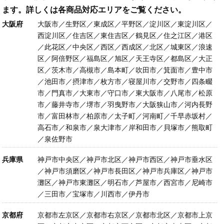
ます。詳しくは各商品対応エリアをご覧ください。
大阪府
大阪市／生野区／東成区／平野区／淀川区／東淀川区／
西淀川区／住吉区／東住吉区／鶴見区／住之江区／港区
／此花区／中央区／西区／西成区／北区／城東区／浪速
区／阿倍野区／福島区／旭区／天王寺区／都島区／大正
区／茨木市／高槻市／島本町／吹田市／箕面市／豊中市
／池田市／摂津市／枚方市／寝屋川市／交野市／四条畷
市／門真市／大東市／守口市／東大阪市／八尾市／松原
市／藤井寺市／堺市／羽曳野市／大阪狭山市／河内長野
市／富田林市／柏原市／太子町／河南町／千早赤坂村／
高石市／和泉市／泉大津市／岸和田市／貝塚市／熊取町
／泉佐野市
兵庫県
神戸市中央区／神戸市北区／神戸市西区／神戸市垂水区
／神戸市須磨区／神戸市長田区／神戸市兵庫区／神戸市
灘区／神戸市東灘区／明石市／芦屋市／西宮市／尼崎市
／三田市／宝塚市／川西市／伊丹市
京都府
京都市左京区／京都市右京区／京都市北区／京都市上京