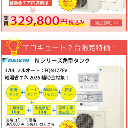
ノーリツビルトインコンロ「N3WV6M」工事費コミコミ特価！今
なら「ロティプレートS」プレゼント！
3台限定コミコミ価格
79,800円！
数量限定のため、なくなり次第終了となります。
2026年05月15日
目玉商品
パロマ屋外式エコジョーズふろ給湯器台数限定大特価！20号オート
FH-E2011SAWL(K)マルチリモコンセットMFC-250V・標準工事費
（処分込）10年商品・工事保証付
コミコミ価格136,800円～